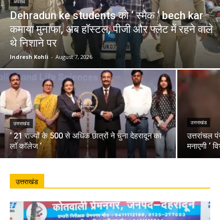
अपराध
Dehradun ke students को ‘ स्मैक ‘ bech kar
कमाया मुनाफा, अब हॉस्टल, पीजी और फ्लैट में रहने वाले
थे निशाने पर
Indresh Kohli
-
August 7, 2026
उत्तराखंड
उत्तराखंड
‘ 21 राज्यों के 500 से अधिक छात्रों ने चुना देहरादून का
उत्तरांचल प
लाॅ काॅलेज ‘
मनाएगी ‘ वि
उत्तराखंड