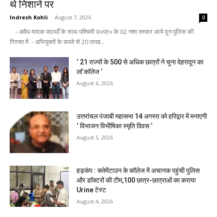
थे निशाने पर
Indresh Kohli
-
August 7, 2026
0
- अवैध मादक पदार्थों के साथ पश्चिमी उ०प्र० के 02 नशा तस्कर आये दून पुलिस की
गिरफ्त में - अभियुक्तों के कब्जे से 20 लाख...
‘ 21 राज्यों के 500 से अधिक छात्रों ने चुना देहरादून का
लाॅ काॅलेज ‘
August 6, 2026
उत्तरांचल पंजाबी महासभा 14 अगस्त को हरिद्वार में मनाएगी
‘ विभाजन विभीषिका स्मृति दिवस ‘
August 5, 2026
हड़कंप : क्लेमेंटाउन के कॉलेज में अचानक पहुंची पुलिस
और डॉक्टरों की टीम,100 छात्र-छात्राओं का कराया
Urine टेस्ट
August 4, 2026