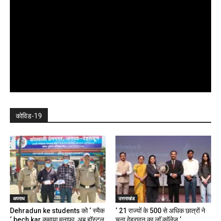
कोविड-19
अपराध
उत्तराखंड
Dehradun ke students को ‘ स्मैक
‘ 21 राज्यों के 500 से अधिक छात्रों ने
‘ bech kar कमाया मुनाफा, अब हॉस्टल,
चुना देहरादून का लाॅ काॅलेज ‘