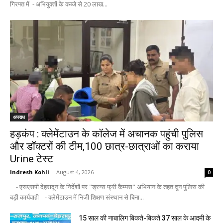
गिरफ्त में - अभियुक्तों के कब्जे से 20 लाख...
अपराध
हड़कंप : क्लेमेंटाउन के कॉलेज में अचानक पहुंची पुलिस
और डॉक्टरों की टीम,100 छात्र-छात्राओं का कराया
Urine टेस्ट
Indresh Kohli
-
August 4, 2026
0
- एसएसपी देहरादून के निर्देशों पर "ड्रग्स फ्री कैम्पस" अभियान के तहत दून पुलिस की
बड़ी कार्यवाही - क्लेमेंटाउन में निजी शिक्षण संस्थान से बिना...
15 साल की नाबालिग बिकते-बिकते 37 साल के आदमी के