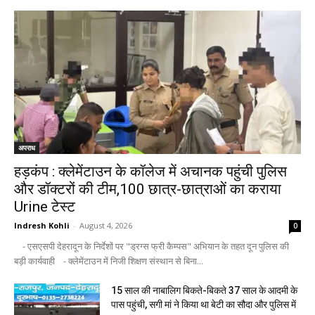
अपराध
हड़कंप : क्लेमेंटाउन के कॉलेज में अचानक पहुंची पुलिस
और डॉक्टरों की टीम,100 छात्र-छात्राओं का कराया
Urine टेस्ट
Indresh Kohli
-
August 4, 2026
0
- एसएसपी देहरादून के निर्देशों पर "ड्रग्स फ्री कैम्पस" अभियान के तहत दून पुलिस की
बड़ी कार्यवाही - क्लेमेंटाउन में निजी शिक्षण संस्थान से बिना...
15 साल की नाबालिग बिकते-बिकते 37 साल के आदमी के
पास पहुंची, सगी मां ने किया था बेटी का सौदा और पुलिस में