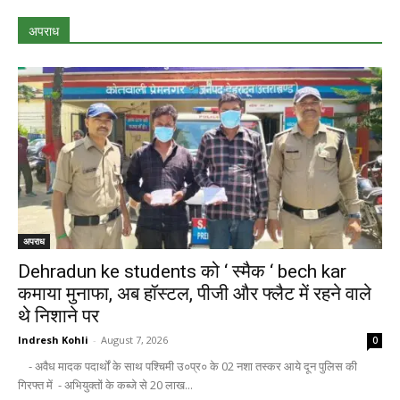
अपराध
अपराध
Dehradun ke students को ‘ स्मैक ‘ bech kar
कमाया मुनाफा, अब हॉस्टल, पीजी और फ्लैट में रहने वाले
थे निशाने पर
Indresh Kohli
-
August 7, 2026
0
- अवैध मादक पदार्थों के साथ पश्चिमी उ०प्र० के 02 नशा तस्कर आये दून पुलिस की
गिरफ्त में - अभियुक्तों के कब्जे से 20 लाख...