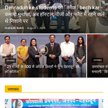
अपराध
Dehradun ke students को ‘ स्मैक ‘ bech kar
कमाया मुनाफा, अब हॉस्टल, पीजी और फ्लैट में रहने वाले
थे निशाने पर
Indresh Kohli
-
August 7, 2026
उत्तराखंड
उत्तराखंड
‘ 21 राज्यों के 500 से अधिक छात्रों ने चुना देहरादून का
उत्तरांचल प
लाॅ काॅलेज ‘
मनाएगी ‘ वि
उत्तराखंड