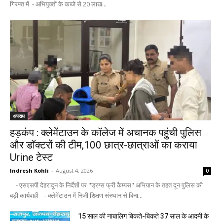
गिरफ्त में - अभियुक्तों के कब्जे से 20 लाख...
अपराध
हड़कंप : क्लेमेंटाउन के कॉलेज में अचानक पहुंची पुलिस
और डॉक्टरों की टीम,100 छात्र-छात्राओं का कराया
Urine टेस्ट
Indresh Kohli
-
August 4, 2026
0
- एसएसपी देहरादून के निर्देशों पर "ड्रग्स फ्री कैम्पस" अभियान के तहत दून पुलिस की
बड़ी कार्यवाही - क्लेमेंटाउन में निजी शिक्षण संस्थान से बिना...
15 साल की नाबालिग बिकते-बिकते 37 साल के आदमी के