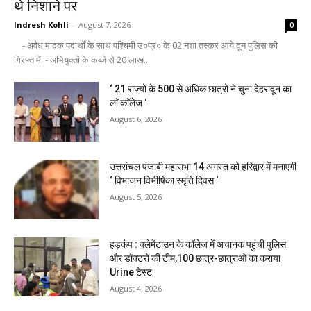
थे निशाने पर
Indresh Kohli
-
August 7, 2026
0
- अवैध मादक पदार्थों के साथ पश्चिमी उ०प्र० के 02 नशा तस्कर आये दून पुलिस की
गिरफ्त में - अभियुक्तों के कब्जे से 20 लाख...
‘ 21 राज्यों के 500 से अधिक छात्रों ने चुना देहरादून का
लाॅ काॅलेज ‘
August 6, 2026
उत्तरांचल पंजाबी महासभा 14 अगस्त को हरिद्वार में मनाएगी
‘ विभाजन विभीषिका स्मृति दिवस ‘
August 5, 2026
हड़कंप : क्लेमेंटाउन के कॉलेज में अचानक पहुंची पुलिस
और डॉक्टरों की टीम,100 छात्र-छात्राओं का कराया
Urine टेस्ट
August 4, 2026