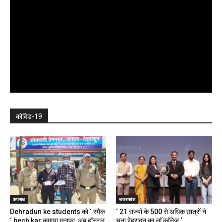
कोविड-19
अपराध
उत्तराखंड
Dehradun ke students को ‘ स्मैक
‘ 21 राज्यों के 500 से अधिक छात्रों ने
‘ bech kar कमाया मुनाफा, अब हॉस्टल,
चुना देहरादून का लाॅ काॅलेज ‘