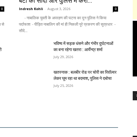
बेटी का सौदा और पुलिस में करा...
Indresh Kohli
-
August 3, 2026
0
0
- नाबालिक युवती के अपरहण की घटना का दून पुलिस ने किया
न से
पर्दाफाश - पीड़ित नाबालिग की मां ही निकली पूरे प्रकरण की सूत्रधार -
सौदे...
भविष्य में सड़क धंसने और गंभीर दुर्घटनाओं
री
का बना रहेगा खतरा : आर्येन्द्र शर्मा
July 29, 2026
खतरनाक : बलबीर रोड पर चोरी का रिवॉल्वर
लेकर घूम रहा था बदमाश, पुलिस ने दबोचा
July 25, 2026