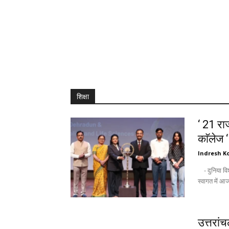
शिक्षा
‘ 21 राज
काॅलेज 
Indresh Ko
- दुनिया विश्वविद्यालयों को उम्मीद की किरण के तौर पर देखती है : अंकिता - नवागन्तुक छात्रों के
उत्तरां