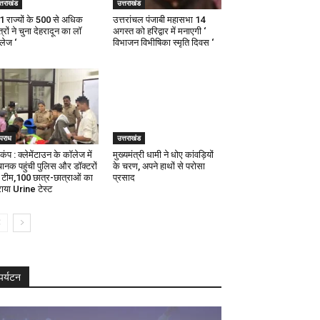
्तराखंड
उत्तराखंड
21 राज्यों के 500 से अधिक
उत्तरांचल पंजाबी महासभा 14
्रों ने चुना देहरादून का लाॅ
अगस्त को हरिद्वार में मनाएगी ‘
ॅलेज ‘
विभाजन विभीषिका स्मृति दिवस ‘
पराध
उत्तराखंड
कंप : क्लेमेंटाउन के कॉलेज में
मुख्यमंत्री धामी ने धोए कांवड़ियों
ानक पहुंची पुलिस और डॉक्टरों
के चरण, अपने हाथों से परोसा
 टीम,100 छात्र-छात्राओं का
प्रसाद
ाया Urine टेस्ट
पर्यटन