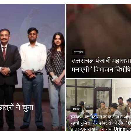
उत्तराखंड
उत्तरांचल पंजाबी महासभा 
मनाएगी ‘ विभाजन विभीषि
त्रों ने चुना
अपराध
हड़कंप : क्लेमेंटाउन के कॉलेज में अ
पहुंची पुलिस और डॉक्टरों की टीम,1
छात्र-छात्राओं का कराया Urine टेस