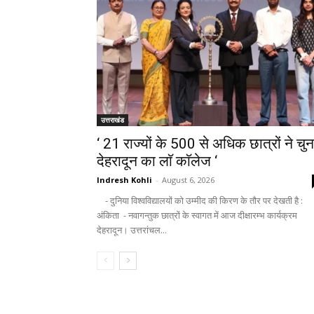
उत्तराखंड
‘ 21 राज्यों के 500 से अधिक छात्रों ने चुन
देहरादून का लाॅ काॅलेज ‘
Indresh Kohli
-
August 6, 2026
- दुनिया विश्वविद्यालयों को उम्मीद की किरण के तौर पर देखती है :
अंकिता - नवागन्तुक छात्रों के स्वागत में आज दीक्षारम्भ कार्यक्रम
देहरादून। उत्तरांचल...