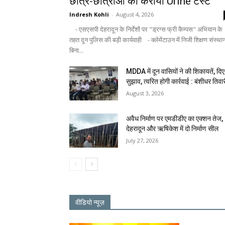
छात्र-छात्राओं का कराया Urine टेस्ट
Indresh Kohli
-
August 4, 2026
- एसएसपी देहरादून के निर्देशों पर "ड्रग्स फ्री कैम्पस" अभियान के
तहत दून पुलिस की बड़ी कार्यवाही - क्लेमेंटाउन में निजी शिक्षण संस्था
बिना...
MDDA में दून वासियों ने की शिकायतें, दिए
सुझाव, त्वरित होगी कार्रवाई : बंशीधर तिवा
August 3, 2026
अवैध निर्माण पर एमडीडीए का एक्शन तेज,
देहरादून और ऋषिकेश में दो निर्माण सील
July 27, 2026
वीडियो न्यूज़