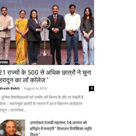
्तराखंड
 21 राज्यों के 500 से अधिक छात्रों ने चुना
ेहरादून का लाॅ काॅलेज ‘
dresh Kohli
-
August 6, 2026
0
ुनिया विश्वविद्यालयों को उम्मीद की किरण के तौर पर देखती है :
िता - नवागन्तुक छात्रों के स्वागत में आज दीक्षारम्भ कार्यक्रम
रादून। उत्तरांचल...
उत्तरांचल पंजाबी महासभा 14 अगस्त को
हरिद्वार में मनाएगी ‘ विभाजन विभीषिका स्मृति
दिवस ‘