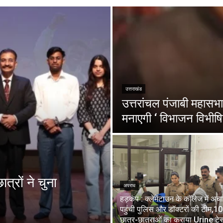
उत्तराखंड
उत्तरांचल पंजाबी महासभा 
मनाएगी ‘ विभाजन विभीषि
त्रों ने चुना
अपराध
हड़कंप : क्लेमेंटाउन के कॉलेज में अ
पहुंची पुलिस और डॉक्टरों की टीम,1
छात्र-छात्राओं का कराया Urine टेस