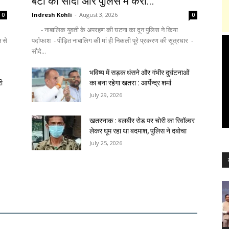
बेटी का सौदा और पुलिस में करा...
Indresh Kohli
-
August 3, 2026
0
0
- नाबालिक युवती के अपरहण की घटना का दून पुलिस ने किया
न से
पर्दाफाश - पीड़ित नाबालिग की मां ही निकली पूरे प्रकरण की सूत्रधार -
सौदे...
भविष्य में सड़क धंसने और गंभीर दुर्घटनाओं
री
का बना रहेगा खतरा : आर्येन्द्र शर्मा
July 29, 2026
खतरनाक : बलबीर रोड पर चोरी का रिवॉल्वर
लेकर घूम रहा था बदमाश, पुलिस ने दबोचा
July 25, 2026