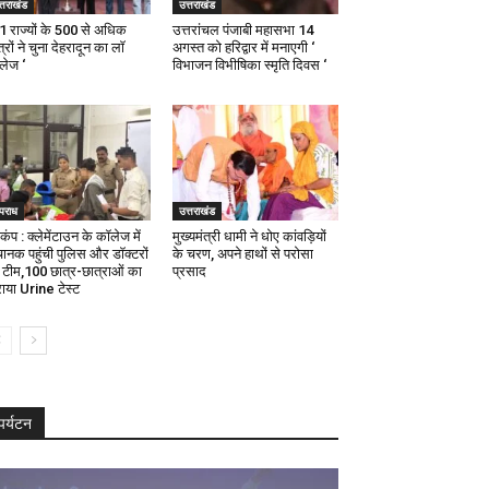
्तराखंड
उत्तराखंड
21 राज्यों के 500 से अधिक
उत्तरांचल पंजाबी महासभा 14
्रों ने चुना देहरादून का लाॅ
अगस्त को हरिद्वार में मनाएगी ‘
ॅलेज ‘
विभाजन विभीषिका स्मृति दिवस ‘
पराध
उत्तराखंड
कंप : क्लेमेंटाउन के कॉलेज में
मुख्यमंत्री धामी ने धोए कांवड़ियों
ानक पहुंची पुलिस और डॉक्टरों
के चरण, अपने हाथों से परोसा
 टीम,100 छात्र-छात्राओं का
प्रसाद
ाया Urine टेस्ट
पर्यटन