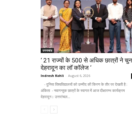
उत्तराखंड
‘ 21 राज्यों के 500 से अधिक छात्रों ने चुन
देहरादून का लाॅ काॅलेज ‘
Indresh Kohli
-
August 6, 2026
- दुनिया विश्वविद्यालयों को उम्मीद की किरण के तौर पर देखती है :
अंकिता - नवागन्तुक छात्रों के स्वागत में आज दीक्षारम्भ कार्यक्रम
देहरादून। उत्तरांचल...