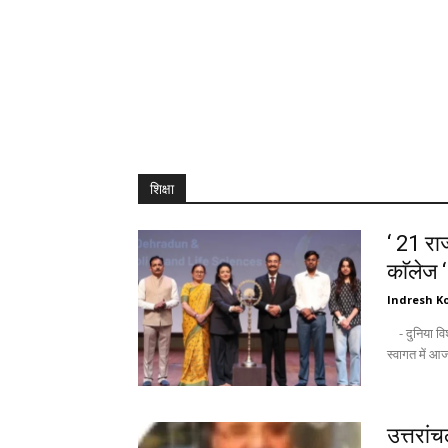
शिक्षा
‘ 21 राज
काॅलेज 
Indresh Ko
- दुनिया विश्वविद्यालयों को उम्मीद की किरण के तौर पर देखती है : अंकिता - नवागन्तुक छात्रों के
उत्तरां