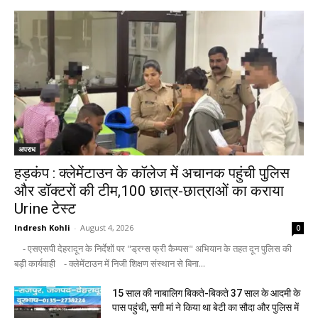
अपराध
हड़कंप : क्लेमेंटाउन के कॉलेज में अचानक पहुंची पुलिस
और डॉक्टरों की टीम,100 छात्र-छात्राओं का कराया
Urine टेस्ट
Indresh Kohli
-
August 4, 2026
0
- एसएसपी देहरादून के निर्देशों पर "ड्रग्स फ्री कैम्पस" अभियान के तहत दून पुलिस की
बड़ी कार्यवाही - क्लेमेंटाउन में निजी शिक्षण संस्थान से बिना...
15 साल की नाबालिग बिकते-बिकते 37 साल के आदमी के
पास पहुंची, सगी मां ने किया था बेटी का सौदा और पुलिस में