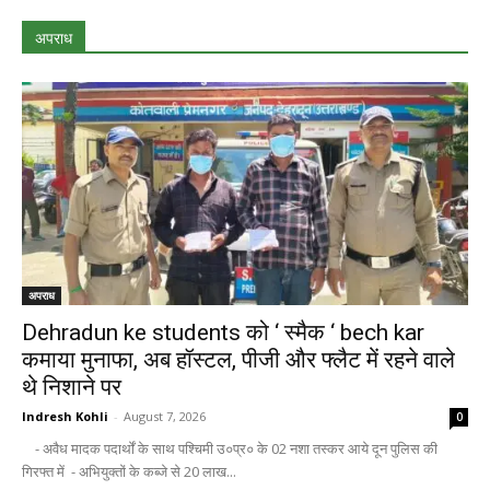
अपराध
अपराध
Dehradun ke students को ‘ स्मैक ‘ bech kar
कमाया मुनाफा, अब हॉस्टल, पीजी और फ्लैट में रहने वाले
थे निशाने पर
Indresh Kohli
-
August 7, 2026
0
- अवैध मादक पदार्थों के साथ पश्चिमी उ०प्र० के 02 नशा तस्कर आये दून पुलिस की
गिरफ्त में - अभियुक्तों के कब्जे से 20 लाख...