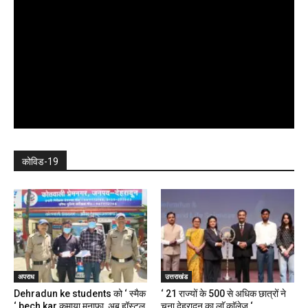
कोविड-19
अपराध
उत्तराखंड
Dehradun ke students को ‘ स्मैक
‘ 21 राज्यों के 500 से अधिक छात्रों ने
‘ bech kar कमाया मुनाफा, अब हॉस्टल,
चुना देहरादून का लाॅ काॅलेज ‘