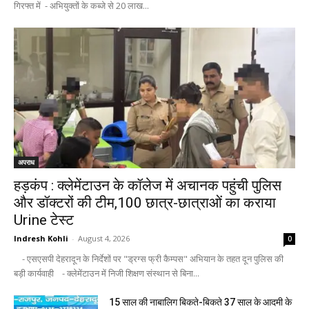
गिरफ्त में - अभियुक्तों के कब्जे से 20 लाख...
अपराध
हड़कंप : क्लेमेंटाउन के कॉलेज में अचानक पहुंची पुलिस
और डॉक्टरों की टीम,100 छात्र-छात्राओं का कराया
Urine टेस्ट
Indresh Kohli
-
August 4, 2026
0
- एसएसपी देहरादून के निर्देशों पर "ड्रग्स फ्री कैम्पस" अभियान के तहत दून पुलिस की
बड़ी कार्यवाही - क्लेमेंटाउन में निजी शिक्षण संस्थान से बिना...
15 साल की नाबालिग बिकते-बिकते 37 साल के आदमी के