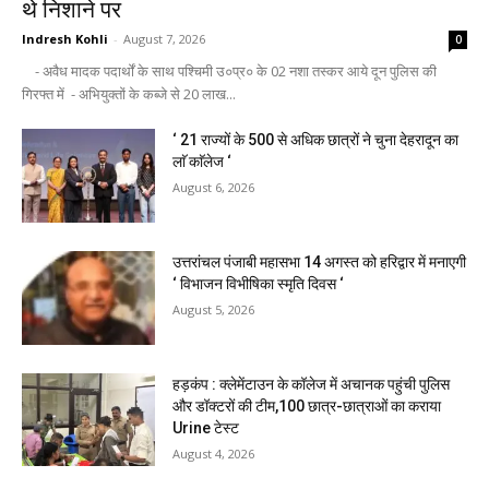
थे निशाने पर
Indresh Kohli
-
August 7, 2026
0
- अवैध मादक पदार्थों के साथ पश्चिमी उ०प्र० के 02 नशा तस्कर आये दून पुलिस की
गिरफ्त में - अभियुक्तों के कब्जे से 20 लाख...
‘ 21 राज्यों के 500 से अधिक छात्रों ने चुना देहरादून का
लाॅ काॅलेज ‘
August 6, 2026
उत्तरांचल पंजाबी महासभा 14 अगस्त को हरिद्वार में मनाएगी
‘ विभाजन विभीषिका स्मृति दिवस ‘
August 5, 2026
हड़कंप : क्लेमेंटाउन के कॉलेज में अचानक पहुंची पुलिस
और डॉक्टरों की टीम,100 छात्र-छात्राओं का कराया
Urine टेस्ट
August 4, 2026