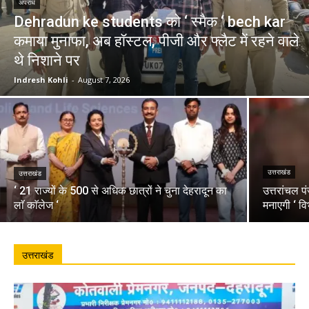
अपराध
Dehradun ke students को ‘ स्मैक ‘ bech kar
कमाया मुनाफा, अब हॉस्टल, पीजी और फ्लैट में रहने वाले
थे निशाने पर
Indresh Kohli
-
August 7, 2026
उत्तराखंड
उत्तराखंड
‘ 21 राज्यों के 500 से अधिक छात्रों ने चुना देहरादून का
उत्तरांचल प
लाॅ काॅलेज ‘
मनाएगी ‘ वि
उत्तराखंड