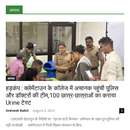
अपराध
अपराध
हड़कंप : क्लेमेंटाउन के कॉलेज में अचानक पहुंची पुलिस
और डॉक्टरों की टीम,100 छात्र-छात्राओं का कराया
Urine टेस्ट
Indresh Kohli
-
August 4, 2026
0
- एसएसपी देहरादून के निर्देशों पर "ड्रग्स फ्री कैम्पस" अभियान के तहत दून पुलिस की
बड़ी कार्यवाही - क्लेमेंटाउन में निजी शिक्षण संस्थान से बिना...