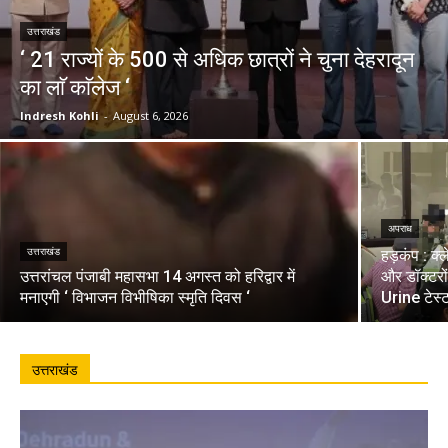
उत्तराखंड
‘ 21 राज्यों के 500 से अधिक छात्रों ने चुना देहरादून
का लाॅ काॅलेज ‘
Indresh Kohli
-
August 6, 2026
अपराध
उत्तराखंड
हड़कंप : क्
उत्तरांचल पंजाबी महासभा 14 अगस्त को हरिद्वार में
और डॉक्टरो
मनाएगी ‘ विभाजन विभीषिका स्मृति दिवस ‘
Urine टेस्
उत्तराखंड