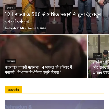
उत्तराखंड
‘ 21 राज्यों के 500 से अधिक छात्रों ने चुना देहरादून
का लाॅ काॅलेज ‘
Indresh Kohli
-
August 6, 2026
अपराध
उत्तराखंड
हड़कंप : क्
उत्तरांचल पंजाबी महासभा 14 अगस्त को हरिद्वार में
और डॉक्टरो
मनाएगी ‘ विभाजन विभीषिका स्मृति दिवस ‘
Urine टेस्
उत्तराखंड