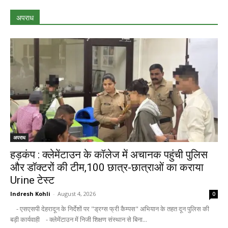
अपराध
अपराध
हड़कंप : क्लेमेंटाउन के कॉलेज में अचानक पहुंची पुलिस
और डॉक्टरों की टीम,100 छात्र-छात्राओं का कराया
Urine टेस्ट
Indresh Kohli
-
August 4, 2026
0
- एसएसपी देहरादून के निर्देशों पर "ड्रग्स फ्री कैम्पस" अभियान के तहत दून पुलिस की
बड़ी कार्यवाही - क्लेमेंटाउन में निजी शिक्षण संस्थान से बिना...