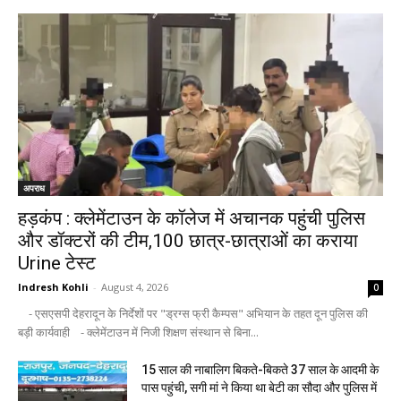
अपराध
हड़कंप : क्लेमेंटाउन के कॉलेज में अचानक पहुंची पुलिस
और डॉक्टरों की टीम,100 छात्र-छात्राओं का कराया
Urine टेस्ट
Indresh Kohli
-
August 4, 2026
0
- एसएसपी देहरादून के निर्देशों पर "ड्रग्स फ्री कैम्पस" अभियान के तहत दून पुलिस की
बड़ी कार्यवाही - क्लेमेंटाउन में निजी शिक्षण संस्थान से बिना...
15 साल की नाबालिग बिकते-बिकते 37 साल के आदमी के
पास पहुंची, सगी मां ने किया था बेटी का सौदा और पुलिस में