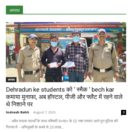
अपराध
अपराध
Dehradun ke students को ‘ स्मैक ‘ bech kar
कमाया मुनाफा, अब हॉस्टल, पीजी और फ्लैट में रहने वाले
थे निशाने पर
Indresh Kohli
-
August 7, 2026
0
- अवैध मादक पदार्थों के साथ पश्चिमी उ०प्र० के 02 नशा तस्कर आये दून पुलिस की
गिरफ्त में - अभियुक्तों के कब्जे से 20 लाख...