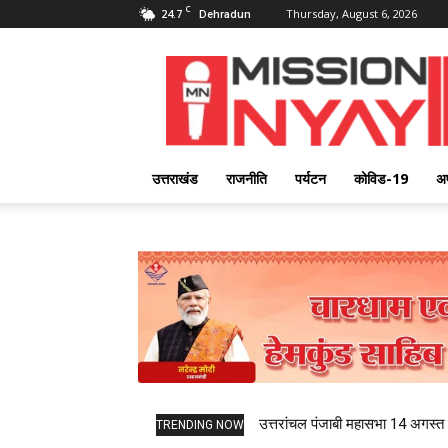
C
24.7
Thursday, August 6, 2026
Dehradun
Mission
Nyay
उत्तराखंड
राजनीति
पर्यटन
कोविड-19
अ
उत्तरांचल पंजाबी महासभा 14 अगस्त को
TRENDING NOW