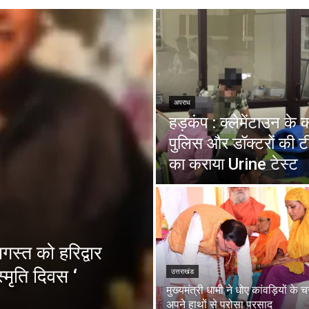
अपराध
हड़कंप : क्लेमेंटाउन के
पुलिस और डॉक्टरों की ट
का कराया Urine टेस्ट
स्त को हरिद्वार
्मृति दिवस ‘
उत्तराखंड
मुख्यमंत्री धामी ने धोए कांवड़ियों के 
अपने हाथों से परोसा प्रसाद