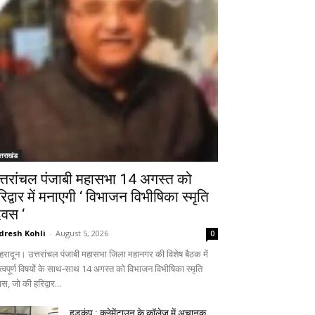
्तराखंड
त्तरांचल पंजाबी महासभा 14 अगस्त को
रिद्वार में मनाएगी ‘ विभाजन विभीषिका स्मृति
िवस ‘
dresh Kohli
-
August 5, 2026
0
हरादून। उत्तरांचल पंजाबी महासभा जिला महानगर की विशेष बैठक में
त्वपूर्ण विषयों के साथ-साथ 14 अगस्त को विभाजन विभीषिका स्मृति
स, जो की हरिद्वार...
हड़कंप : क्लेमेंटाउन के कॉलेज में अचानक