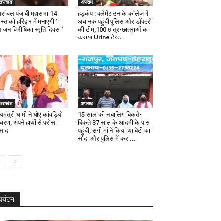
्तराखंड
अपराध
्तरांचल पंजाबी महासभा 14
हड़कंप : क्लेमेंटाउन के कॉलेज में
्त को हरिद्वार में मनाएगी ‘
अचानक पहुंची पुलिस और डॉक्टरों
भाजन विभीषिका स्मृति दिवस ‘
की टीम,100 छात्र-छात्राओं का
कराया Urine टेस्ट
्तराखंड
अपराध
्यमंत्री धामी ने धोए कांवड़ियों
15 साल की नाबालिग बिकते-
 चरण, अपने हाथों से परोसा
बिकते 37 साल के आदमी के पास
रसाद
पहुंची, सगी मां ने किया था बेटी का
सौदा और पुलिस में करा...
पर्यटन