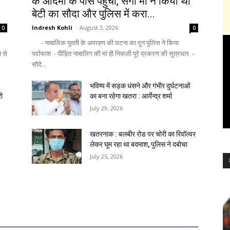
के आदमी के पास पहुंची, सगी मां ने किया था
बेटी का सौदा और पुलिस में करा...
Indresh Kohli
-
August 3, 2026
0
0
- नाबालिक युवती के अपरहण की घटना का दून पुलिस ने किया
न से
पर्दाफाश - पीड़ित नाबालिग की मां ही निकली पूरे प्रकरण की सूत्रधार -
सौदे...
भविष्य में सड़क धंसने और गंभीर दुर्घटनाओं
री
का बना रहेगा खतरा : आर्येन्द्र शर्मा
July 29, 2026
खतरनाक : बलबीर रोड पर चोरी का रिवॉल्वर
लेकर घूम रहा था बदमाश, पुलिस ने दबोचा
July 25, 2026