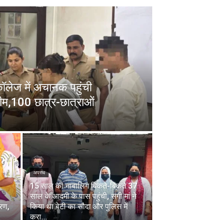
 कॉलेज में अचानक पहुंची
ीम,100 छात्र-छात्राओं
अपराध
15 साल की नाबालिग बिकते-बिकते 37
साल के आदमी के पास पहुंची, सगी मां ने
चरण,
किया था बेटी का सौदा और पुलिस में
करा...