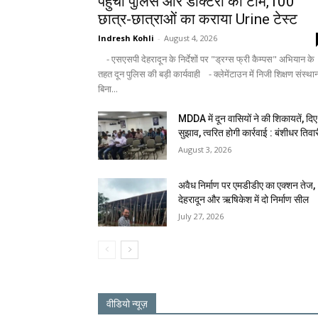
पहुंची पुलिस और डॉक्टरों की टीम,100
छात्र-छात्राओं का कराया Urine टेस्ट
Indresh Kohli
-
August 4, 2026
- एसएसपी देहरादून के निर्देशों पर "ड्रग्स फ्री कैम्पस" अभियान के
तहत दून पुलिस की बड़ी कार्यवाही - क्लेमेंटाउन में निजी शिक्षण संस्था
बिना...
MDDA में दून वासियों ने की शिकायतें, दिए
सुझाव, त्वरित होगी कार्रवाई : बंशीधर तिवा
August 3, 2026
अवैध निर्माण पर एमडीडीए का एक्शन तेज,
देहरादून और ऋषिकेश में दो निर्माण सील
July 27, 2026
वीडियो न्यूज़