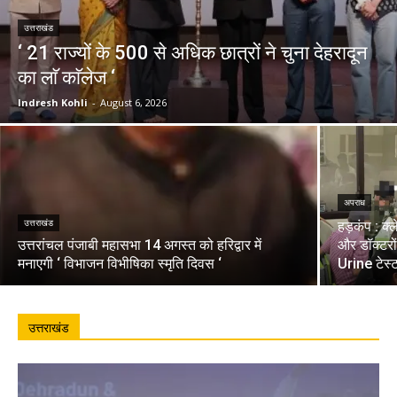
उत्तराखंड
‘ 21 राज्यों के 500 से अधिक छात्रों ने चुना देहरादून
का लाॅ काॅलेज ‘
Indresh Kohli
-
August 6, 2026
अपराध
उत्तराखंड
हड़कंप : क्
उत्तरांचल पंजाबी महासभा 14 अगस्त को हरिद्वार में
और डॉक्टरो
मनाएगी ‘ विभाजन विभीषिका स्मृति दिवस ‘
Urine टेस्
उत्तराखंड