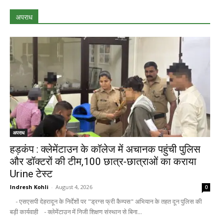
अपराध
अपराध
हड़कंप : क्लेमेंटाउन के कॉलेज में अचानक पहुंची पुलिस
और डॉक्टरों की टीम,100 छात्र-छात्राओं का कराया
Urine टेस्ट
Indresh Kohli
-
August 4, 2026
0
- एसएसपी देहरादून के निर्देशों पर "ड्रग्स फ्री कैम्पस" अभियान के तहत दून पुलिस की
बड़ी कार्यवाही - क्लेमेंटाउन में निजी शिक्षण संस्थान से बिना...