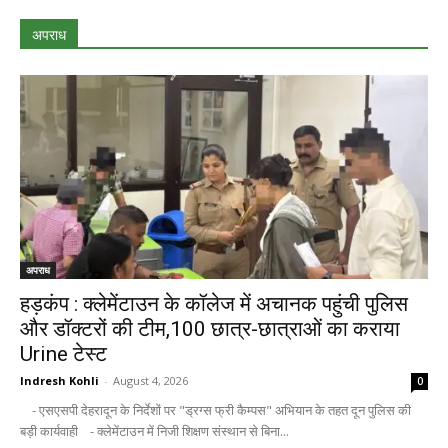
अपराध
अपराध
हड़कंप : क्लेमेंटाउन के कॉलेज में अचानक पहुंची पुलिस
और डॉक्टरों की टीम,100 छात्र-छात्राओं का कराया
Urine टेस्ट
Indresh Kohli
-
August 4, 2026
0
- एसएसपी देहरादून के निर्देशों पर "ड्रग्स फ्री कैम्पस" अभियान के तहत दून पुलिस की
बड़ी कार्यवाही - क्लेमेंटाउन में निजी शिक्षण संस्थान से बिना...