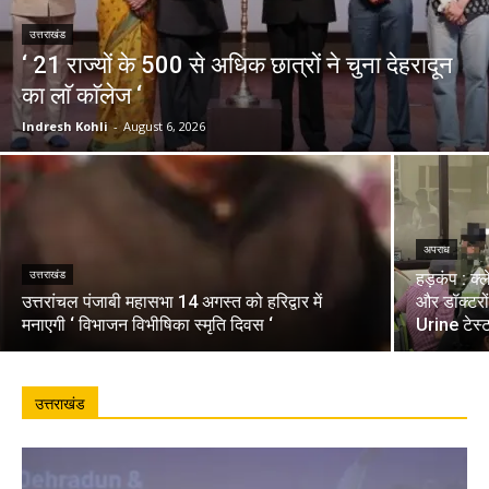
उत्तराखंड
‘ 21 राज्यों के 500 से अधिक छात्रों ने चुना देहरादून
का लाॅ काॅलेज ‘
Indresh Kohli
-
August 6, 2026
अपराध
उत्तराखंड
हड़कंप : क्
उत्तरांचल पंजाबी महासभा 14 अगस्त को हरिद्वार में
और डॉक्टरो
मनाएगी ‘ विभाजन विभीषिका स्मृति दिवस ‘
Urine टेस्
उत्तराखंड