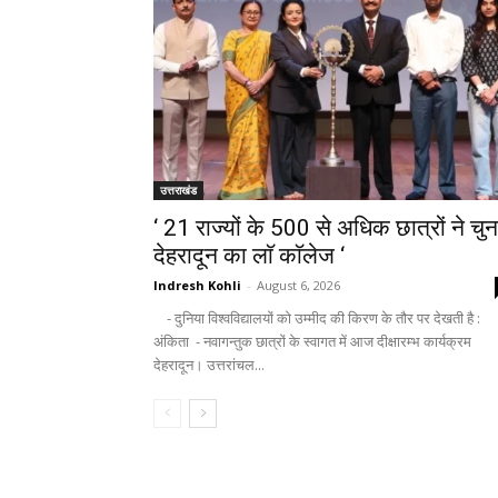
उत्तराखंड
‘ 21 राज्यों के 500 से अधिक छात्रों ने चुन
देहरादून का लाॅ काॅलेज ‘
Indresh Kohli
-
August 6, 2026
- दुनिया विश्वविद्यालयों को उम्मीद की किरण के तौर पर देखती है :
अंकिता - नवागन्तुक छात्रों के स्वागत में आज दीक्षारम्भ कार्यक्रम
देहरादून। उत्तरांचल...