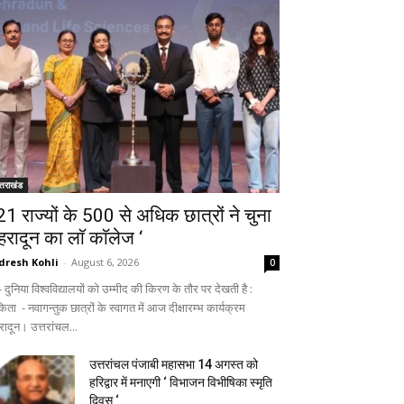
्तराखंड
 21 राज्यों के 500 से अधिक छात्रों ने चुना
ेहरादून का लाॅ काॅलेज ‘
dresh Kohli
-
August 6, 2026
0
ुनिया विश्वविद्यालयों को उम्मीद की किरण के तौर पर देखती है :
िता - नवागन्तुक छात्रों के स्वागत में आज दीक्षारम्भ कार्यक्रम
रादून। उत्तरांचल...
उत्तरांचल पंजाबी महासभा 14 अगस्त को
हरिद्वार में मनाएगी ‘ विभाजन विभीषिका स्मृति
दिवस ‘