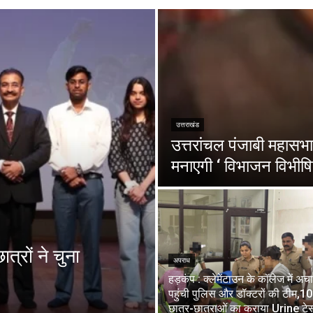
उत्तराखंड
उत्तरांचल पंजाबी महासभा 
मनाएगी ‘ विभाजन विभीषि
त्रों ने चुना
अपराध
हड़कंप : क्लेमेंटाउन के कॉलेज में अ
पहुंची पुलिस और डॉक्टरों की टीम,1
छात्र-छात्राओं का कराया Urine टेस