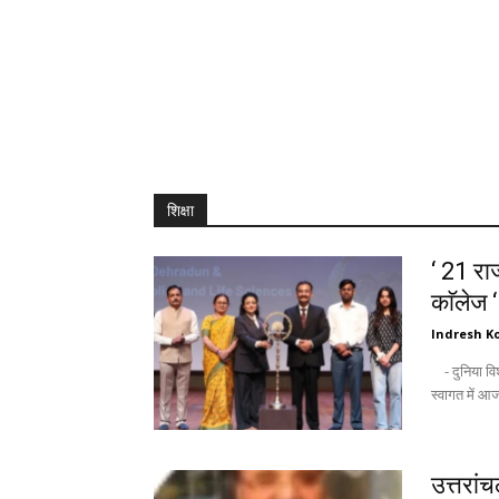
शिक्षा
‘ 21 राज
काॅलेज 
Indresh Ko
- दुनिया विश्वविद्यालयों को उम्मीद की किरण के तौर पर देखती है : अंकिता - नवागन्तुक छात्रों के
उत्तरां