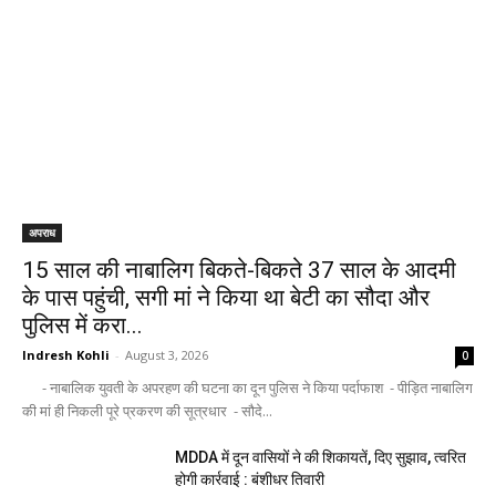
अपराध
15 साल की नाबालिग बिकते-बिकते 37 साल के आदमी
के पास पहुंची, सगी मां ने किया था बेटी का सौदा और
पुलिस में करा...
Indresh Kohli
-
August 3, 2026
0
- नाबालिक युवती के अपरहण की घटना का दून पुलिस ने किया पर्दाफाश - पीड़ित नाबालिग
की मां ही निकली पूरे प्रकरण की सूत्रधार - सौदे...
MDDA में दून वासियों ने की शिकायतें, दिए सुझाव, त्वरित
होगी कार्रवाई : बंशीधर तिवारी