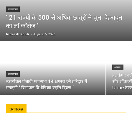
उत्तराखंड
‘ 21 राज्यों के 500 से अधिक छात्रों ने चुना देहरादून
का लाॅ काॅलेज ‘
Indresh Kohli
-
August 6, 2026
अपराध
उत्तराखंड
हड़कंप : क्
उत्तरांचल पंजाबी महासभा 14 अगस्त को हरिद्वार में
और डॉक्टरो
मनाएगी ‘ विभाजन विभीषिका स्मृति दिवस ‘
Urine टेस्
उत्तराखंड