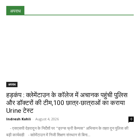
अपराध
अपराध
हड़कंप : क्लेमेंटाउन के कॉलेज में अचानक पहुंची पुलिस
और डॉक्टरों की टीम,100 छात्र-छात्राओं का कराया
Urine टेस्ट
Indresh Kohli
-
August 4, 2026
0
- एसएसपी देहरादून के निर्देशों पर "ड्रग्स फ्री कैम्पस" अभियान के तहत दून पुलिस की
बड़ी कार्यवाही - क्लेमेंटाउन में निजी शिक्षण संस्थान से बिना...