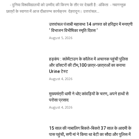
- दुनिया विश्वविद्यालयों को उम्मीद की किरण के तौर पर देखती है : अंकिता - नवागन्तुक
छात्रों के स्वागत में आज दीक्षारम्भ कार्यक्रम देहरादून। उत्तरांचल...
उत्तरांचल पंजाबी महासभा 14 अगस्त को हरिद्वार में मनाएगी
‘ विभाजन विभीषिका स्मृति दिवस ‘
August 5, 2026
हड़कंप : क्लेमेंटाउन के कॉलेज में अचानक पहुंची पुलिस
और डॉक्टरों की टीम,100 छात्र-छात्राओं का कराया
Urine टेस्ट
August 4, 2026
मुख्यमंत्री धामी ने धोए कांवड़ियों के चरण, अपने हाथों से
परोसा प्रसाद
August 4, 2026
15 साल की नाबालिग बिकते-बिकते 37 साल के आदमी के
पास पहुंची, सगी मां ने किया था बेटी का सौदा और पुलिस में