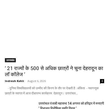
उत्तराखंड
‘ 21 राज्यों के 500 से अधिक छात्रों ने चुना देहरादून का
लाॅ काॅलेज ‘
Indresh Kohli
-
August 6, 2026
0
- दुनिया विश्वविद्यालयों को उम्मीद की किरण के तौर पर देखती है : अंकिता - नवागन्तुक
छात्रों के स्वागत में आज दीक्षारम्भ कार्यक्रम देहरादून। उत्तरांचल...
उत्तरांचल पंजाबी महासभा 14 अगस्त को हरिद्वार में मनाएगी
‘ विभाजन विभीषिका स्मृति दिवस ‘