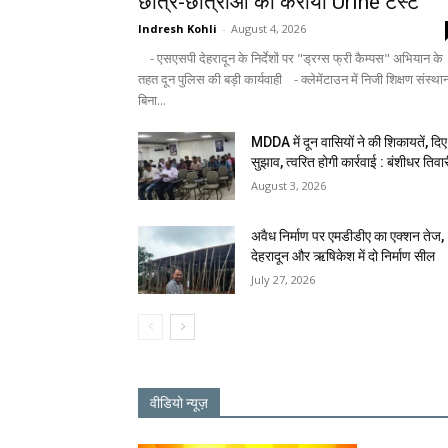
छात्र-छात्राओं का कराया Urine टेस्ट
Indresh Kohli
-
August 4, 2026
- एसएसपी देहरादून के निर्देशों पर "ड्रग्स फ्री कैम्पस" अभियान के
तहत दून पुलिस की बड़ी कार्यवाही - क्लेमेंटाउन में निजी शिक्षण संस्था
बिना...
MDDA में दून वासियों ने की शिकायतें, दिए
सुझाव, त्वरित होगी कार्रवाई : बंशीधर तिवा
August 3, 2026
अवैध निर्माण पर एमडीडीए का एक्शन तेज,
देहरादून और ऋषिकेश में दो निर्माण सील
July 27, 2026
वीडियो न्यूज़