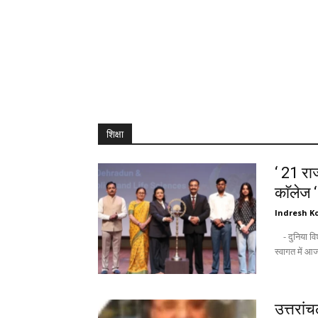
शिक्षा
‘ 21 राज
काॅलेज 
Indresh Ko
- दुनिया विश्वविद्यालयों को उम्मीद की किरण के तौर पर देखती है : अंकिता - नवागन्तुक छात्रों के
उत्तरां