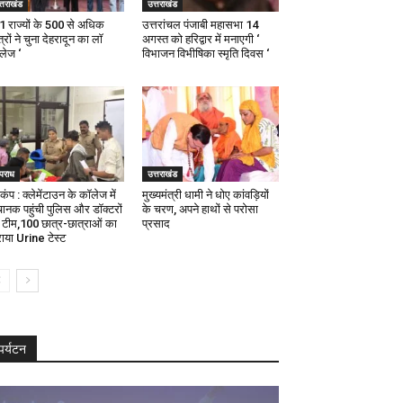
्तराखंड
उत्तराखंड
21 राज्यों के 500 से अधिक
उत्तरांचल पंजाबी महासभा 14
्रों ने चुना देहरादून का लाॅ
अगस्त को हरिद्वार में मनाएगी ‘
ॅलेज ‘
विभाजन विभीषिका स्मृति दिवस ‘
पराध
उत्तराखंड
कंप : क्लेमेंटाउन के कॉलेज में
मुख्यमंत्री धामी ने धोए कांवड़ियों
ानक पहुंची पुलिस और डॉक्टरों
के चरण, अपने हाथों से परोसा
 टीम,100 छात्र-छात्राओं का
प्रसाद
ाया Urine टेस्ट
पर्यटन