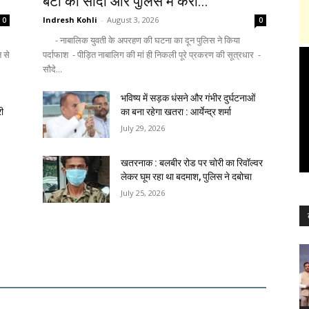
बेटी का सौदा और पुलिस में करा...
Indresh Kohli
-
August 3, 2026
0
0
- नाबालिक युवती के अपरहण की घटना का दून पुलिस ने किया
न से
पर्दाफाश - पीड़ित नाबालिग की मां ही निकली पूरे प्रकरण की सूत्रधार -
सौदे...
भविष्य में सड़क धंसने और गंभीर दुर्घटनाओं
री
का बना रहेगा खतरा : आर्येन्द्र शर्मा
July 29, 2026
खतरनाक : बलबीर रोड पर चोरी का रिवॉल्वर
लेकर घूम रहा था बदमाश, पुलिस ने दबोचा
July 25, 2026