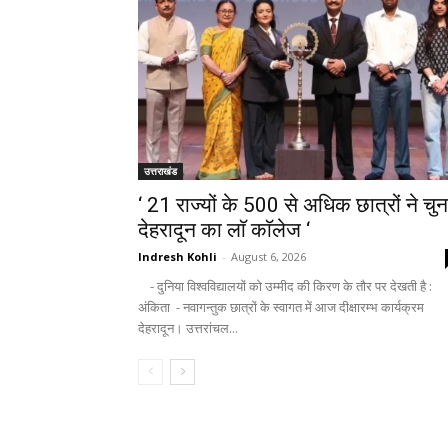
उत्तराखंड
‘ 21 राज्यों के 500 से अधिक छात्रों ने चुन
देहरादून का लाॅ काॅलेज ‘
Indresh Kohli
-
August 6, 2026
- दुनिया विश्वविद्यालयों को उम्मीद की किरण के तौर पर देखती है :
अंकिता - नवागन्तुक छात्रों के स्वागत में आज दीक्षारम्भ कार्यक्रम
देहरादून। उत्तरांचल...