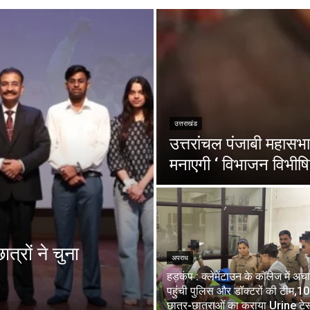
उत्तराखंड
उत्तरांचल पंजाबी महासभा 
मनाएगी ‘ विभाजन विभीषि
त्रों ने चुना
अपराध
हड़कंप : क्लेमेंटाउन के कॉलेज में अ
पहुंची पुलिस और डॉक्टरों की टीम,1
छात्र-छात्राओं का कराया Urine टेस