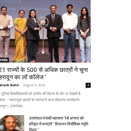
्तराखंड
 21 राज्यों के 500 से अधिक छात्रों ने चुना
ेहरादून का लाॅ काॅलेज ‘
dresh Kohli
-
August 6, 2026
0
ुनिया विश्वविद्यालयों को उम्मीद की किरण के तौर पर देखती है :
िता - नवागन्तुक छात्रों के स्वागत में आज दीक्षारम्भ कार्यक्रम
रादून। उत्तरांचल...
उत्तरांचल पंजाबी महासभा 14 अगस्त को
हरिद्वार में मनाएगी ‘ विभाजन विभीषिका स्मृति
दिवस ‘