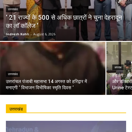
उत्तराखंड
‘ 21 राज्यों के 500 से अधिक छात्रों ने चुना देहरादून
का लाॅ काॅलेज ‘
Indresh Kohli
-
August 6, 2026
अपराध
उत्तराखंड
हड़कंप : क्
उत्तरांचल पंजाबी महासभा 14 अगस्त को हरिद्वार में
और डॉक्टरो
मनाएगी ‘ विभाजन विभीषिका स्मृति दिवस ‘
Urine टेस्
उत्तराखंड