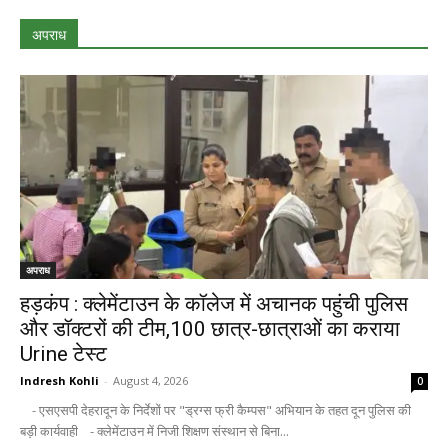
अपराध
अपराध
हड़कंप : क्लेमेंटाउन के कॉलेज में अचानक पहुंची पुलिस
और डॉक्टरों की टीम,100 छात्र-छात्राओं का कराया
Urine टेस्ट
Indresh Kohli
-
August 4, 2026
0
- एसएसपी देहरादून के निर्देशों पर "ड्रग्स फ्री कैम्पस" अभियान के तहत दून पुलिस की
बड़ी कार्यवाही - क्लेमेंटाउन में निजी शिक्षण संस्थान से बिना...