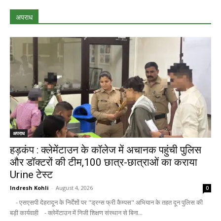
अपराध
अपराध
हड़कंप : क्लेमेंटाउन के कॉलेज में अचानक पहुंची पुलिस
और डॉक्टरों की टीम,100 छात्र-छात्राओं का कराया
Urine टेस्ट
Indresh Kohli
-
August 4, 2026
0
- एसएसपी देहरादून के निर्देशों पर "ड्रग्स फ्री कैम्पस" अभियान के तहत दून पुलिस की
बड़ी कार्यवाही - क्लेमेंटाउन में निजी शिक्षण संस्थान से बिना...