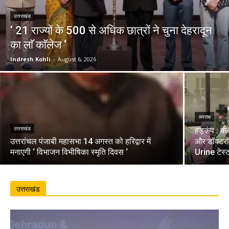
उत्तराखंड
‘ 21 राज्यों के 500 से अधिक छात्रों ने चुना देहरादून
का लाॅ काॅलेज ‘
Indresh Kohli
-
August 6, 2026
अपराध
उत्तराखंड
हड़कंप : क्
उत्तरांचल पंजाबी महासभा 14 अगस्त को हरिद्वार में
और डॉक्टरो
मनाएगी ‘ विभाजन विभीषिका स्मृति दिवस ‘
Urine टेस्
उत्तराखंड