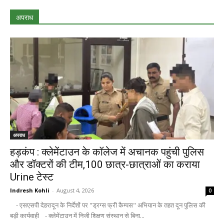
अपराध
अपराध
हड़कंप : क्लेमेंटाउन के कॉलेज में अचानक पहुंची पुलिस
और डॉक्टरों की टीम,100 छात्र-छात्राओं का कराया
Urine टेस्ट
Indresh Kohli
-
August 4, 2026
0
- एसएसपी देहरादून के निर्देशों पर "ड्रग्स फ्री कैम्पस" अभियान के तहत दून पुलिस की
बड़ी कार्यवाही - क्लेमेंटाउन में निजी शिक्षण संस्थान से बिना...