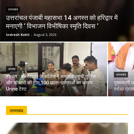
उत्तराखंड
उत्तरांचल पंजाबी महासभा 14 अगस्त को हरिद्वार में
मनाएगी ‘ विभाजन विभीषिका स्मृति दिवस ‘
Indresh Kohli
-
August 5, 2026
अपराध
उत्तराखंड
हड़कंप : क्लेमेंटाउन के कॉलेज में अचानक पहुंची पुलिस
और डॉक्टरों की टीम,100 छात्र-छात्राओं का कराया
मुख्यमंत्री 
Urine टेस्ट
परोसा प्रस
उत्तराखंड