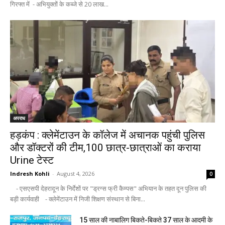
गिरफ्त में - अभियुक्तों के कब्जे से 20 लाख...
अपराध
हड़कंप : क्लेमेंटाउन के कॉलेज में अचानक पहुंची पुलिस
और डॉक्टरों की टीम,100 छात्र-छात्राओं का कराया
Urine टेस्ट
Indresh Kohli
-
August 4, 2026
0
- एसएसपी देहरादून के निर्देशों पर "ड्रग्स फ्री कैम्पस" अभियान के तहत दून पुलिस की
बड़ी कार्यवाही - क्लेमेंटाउन में निजी शिक्षण संस्थान से बिना...
15 साल की नाबालिग बिकते-बिकते 37 साल के आदमी के