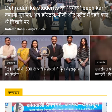
अपराध
Dehradun ke students को ‘ स्मैक ‘ bech kar
कमाया मुनाफा, अब हॉस्टल, पीजी और फ्लैट में रहने वाले
थे निशाने पर
Indresh Kohli
-
August 7, 2026
उत्तराखंड
उत्तराखंड
‘ 21 राज्यों के 500 से अधिक छात्रों ने चुना देहरादून का
उत्तरांचल प
लाॅ काॅलेज ‘
मनाएगी ‘ वि
उत्तराखंड