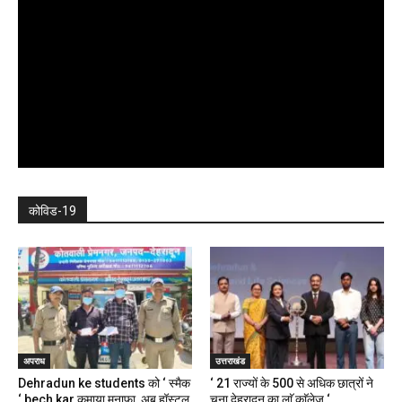
कोविड-19
अपराध
उत्तराखंड
Dehradun ke students को ‘ स्मैक
‘ 21 राज्यों के 500 से अधिक छात्रों ने
‘ bech kar कमाया मुनाफा, अब हॉस्टल,
चुना देहरादून का लाॅ काॅलेज ‘