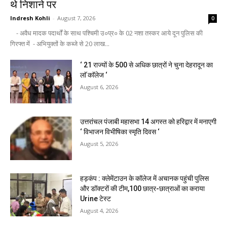
थे निशाने पर
Indresh Kohli
-
August 7, 2026
0
- अवैध मादक पदार्थों के साथ पश्चिमी उ०प्र० के 02 नशा तस्कर आये दून पुलिस की
गिरफ्त में - अभियुक्तों के कब्जे से 20 लाख...
‘ 21 राज्यों के 500 से अधिक छात्रों ने चुना देहरादून का
लाॅ काॅलेज ‘
August 6, 2026
उत्तरांचल पंजाबी महासभा 14 अगस्त को हरिद्वार में मनाएगी
‘ विभाजन विभीषिका स्मृति दिवस ‘
August 5, 2026
हड़कंप : क्लेमेंटाउन के कॉलेज में अचानक पहुंची पुलिस
और डॉक्टरों की टीम,100 छात्र-छात्राओं का कराया
Urine टेस्ट
August 4, 2026