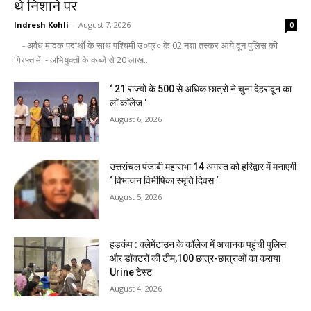
थे निशाने पर
Indresh Kohli
-
August 7, 2026
0
- अवैध मादक पदार्थों के साथ पश्चिमी उ०प्र० के 02 नशा तस्कर आये दून पुलिस की
गिरफ्त में - अभियुक्तों के कब्जे से 20 लाख...
‘ 21 राज्यों के 500 से अधिक छात्रों ने चुना देहरादून का
लाॅ काॅलेज ‘
August 6, 2026
उत्तरांचल पंजाबी महासभा 14 अगस्त को हरिद्वार में मनाएगी
‘ विभाजन विभीषिका स्मृति दिवस ‘
August 5, 2026
हड़कंप : क्लेमेंटाउन के कॉलेज में अचानक पहुंची पुलिस
और डॉक्टरों की टीम,100 छात्र-छात्राओं का कराया
Urine टेस्ट
August 4, 2026