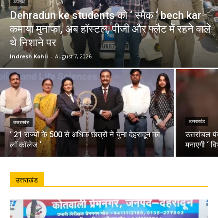
अपराध
Dehradun ke students को ‘ स्मैक ‘ bech kar
कमाया मुनाफा, अब हॉस्टल, पीजी और फ्लैट में रहने वाले
थे निशाने पर
Indresh Kohli
-
August 7, 2026
उत्तराखंड
उत्तराखंड
‘ 21 राज्यों के 500 से अधिक छात्रों ने चुना देहरादून का
उत्तरांचल प
लाॅ काॅलेज ‘
मनाएगी ‘ वि
उत्तराखंड