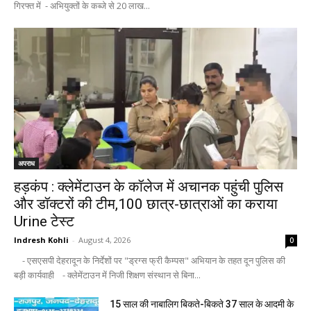
गिरफ्त में - अभियुक्तों के कब्जे से 20 लाख...
अपराध
हड़कंप : क्लेमेंटाउन के कॉलेज में अचानक पहुंची पुलिस
और डॉक्टरों की टीम,100 छात्र-छात्राओं का कराया
Urine टेस्ट
Indresh Kohli
-
August 4, 2026
0
- एसएसपी देहरादून के निर्देशों पर "ड्रग्स फ्री कैम्पस" अभियान के तहत दून पुलिस की
बड़ी कार्यवाही - क्लेमेंटाउन में निजी शिक्षण संस्थान से बिना...
15 साल की नाबालिग बिकते-बिकते 37 साल के आदमी के