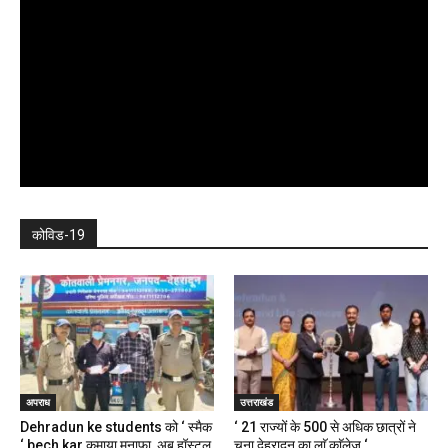
कोविड-19
अपराध
उत्तराखंड
Dehradun ke students को ‘ स्मैक
‘ 21 राज्यों के 500 से अधिक छात्रों ने
‘ bech kar कमाया मुनाफा, अब हॉस्टल,
चुना देहरादून का लाॅ काॅलेज ‘