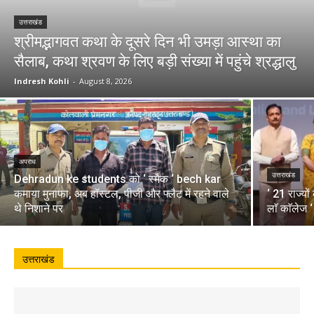
उत्तराखंड
श्रीमद्भागवत कथा के दूसरे दिन भी उमड़ा आस्था का
सैलाब, कथा श्रवण के लिए बड़ी संख्या में पहुंचे श्रद्धालु
Indresh Kohli
-
August 8, 2026
अपराध
उत्तराखंड
Dehradun ke students को ‘ स्मैक ‘ bech kar
कमाया मुनाफा, अब हॉस्टल, पीजी और फ्लैट में रहने वाले
‘ 21 राज्यो
थे निशाने पर
लाॅ काॅलेज 
उत्तराखंड