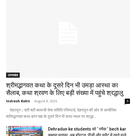
उत्तराखंड
श्रीमद्भागवत कथा के दूसरे दिन भी उमड़ा आस्था का
सैलाब, कथा श्रवण के लिए बड़ी संख्या में पहुंचे श्रद्धालु
Indresh Kohli
-
August 8, 2026
0
देहरादून। श्री श्री बालाजी सेवा समिति रजिस्टर्ड, देहरादून की ओर से आयोजित
श्रीमद्भागवत कथा ज्ञान यज्ञ के दूसरे दिन भी कथा स्थल पर श्रद्धा...
Dehradun ke students को ‘ स्मैक ‘ bech kar
कमाया मुनाफा, अब हॉस्टल, पीजी और फ्लैट में रहने वाले