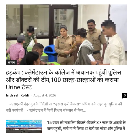
अपराध
हड़कंप : क्लेमेंटाउन के कॉलेज में अचानक पहुंची पुलिस
और डॉक्टरों की टीम,100 छात्र-छात्राओं का कराया
Urine टेस्ट
Indresh Kohli
-
August 4, 2026
0
- एसएसपी देहरादून के निर्देशों पर "ड्रग्स फ्री कैम्पस" अभियान के तहत दून पुलिस की
बड़ी कार्यवाही - क्लेमेंटाउन में निजी शिक्षण संस्थान से बिना...
15 साल की नाबालिग बिकते-बिकते 37 साल के आदमी के
पास पहुंची, सगी मां ने किया था बेटी का सौदा और पुलिस में