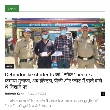
अपराध
अपराध
Dehradun ke students को ‘ स्मैक ‘ bech kar
कमाया मुनाफा, अब हॉस्टल, पीजी और फ्लैट में रहने वाले
थे निशाने पर
Indresh Kohli
-
August 7, 2026
0
- अवैध मादक पदार्थों के साथ पश्चिमी उ०प्र० के 02 नशा तस्कर आये दून पुलिस की
गिरफ्त में - अभियुक्तों के कब्जे से 20 लाख...