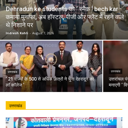
अपराध
Dehradun ke students को ‘ स्मैक ‘ bech kar
कमाया मुनाफा, अब हॉस्टल, पीजी और फ्लैट में रहने वाले
थे निशाने पर
Indresh Kohli
-
August 7, 2026
उत्तराखंड
उत्तराखंड
‘ 21 राज्यों के 500 से अधिक छात्रों ने चुना देहरादून का
उत्तरांचल प
लाॅ काॅलेज ‘
मनाएगी ‘ वि
उत्तराखंड