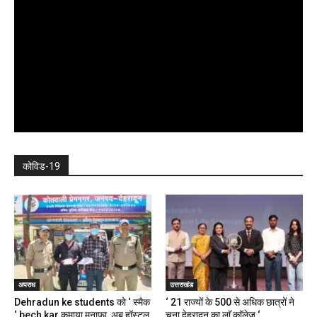
कोविड-19
अपराध
उत्तराखंड
Dehradun ke students को ‘ स्मैक
‘ 21 राज्यों के 500 से अधिक छात्रों ने
‘ bech kar कमाया मुनाफा, अब हॉस्टल,
चुना देहरादून का लाॅ काॅलेज ‘