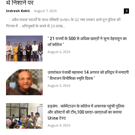
थे निशाने पर
Indresh Kohli
-
August 7, 2026
0
- अवैध मादक पदार्थों के साथ पश्चिमी उ०प्र० के 02 नशा तस्कर आये दून पुलिस की
गिरफ्त में - अभियुक्तों के कब्जे से 20 लाख...
‘ 21 राज्यों के 500 से अधिक छात्रों ने चुना देहरादून का
लाॅ काॅलेज ‘
August 6, 2026
उत्तरांचल पंजाबी महासभा 14 अगस्त को हरिद्वार में मनाएगी
‘ विभाजन विभीषिका स्मृति दिवस ‘
August 5, 2026
हड़कंप : क्लेमेंटाउन के कॉलेज में अचानक पहुंची पुलिस
और डॉक्टरों की टीम,100 छात्र-छात्राओं का कराया
Urine टेस्ट
August 4, 2026