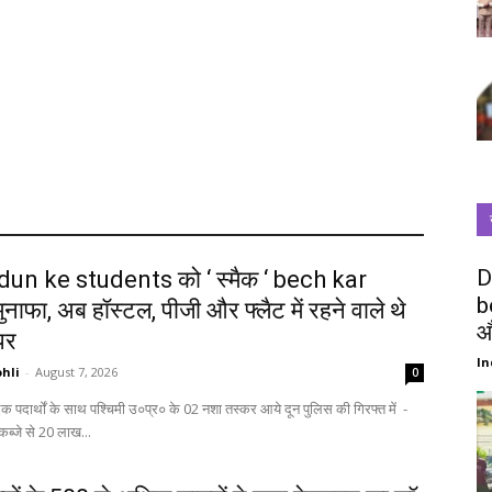
D
un ke students को ‘ स्मैक ‘ bech kar
b
ुनाफा, अब हॉस्टल, पीजी और फ्लैट में रहने वाले थे
औ
पर
In
hli
-
August 7, 2026
0
 कब्जे से 20 लाख...