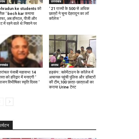
पराध
उत्तराखंड
hradun ke students को
‘ 21 राज्यों के 500 से अधिक
स्मैक ‘ bech kar कमाया
छात्रों ने चुना देहरादून का लाॅ
नाफा, अब हॉस्टल, पीजी और
काॅलेज ‘
ैट में रहने वाले थे निशाने पर
्तराखंड
अपराध
्तरांचल पंजाबी महासभा 14
हड़कंप : क्लेमेंटाउन के कॉलेज में
्त को हरिद्वार में मनाएगी ‘
अचानक पहुंची पुलिस और डॉक्टरों
भाजन विभीषिका स्मृति दिवस ‘
की टीम,100 छात्र-छात्राओं का
कराया Urine टेस्ट
पर्यटन