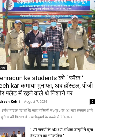
पराध
ehradun ke students को ‘ स्मैक ‘
ech kar कमाया मुनाफा, अब हॉस्टल, पीजी
र फ्लैट में रहने वाले थे निशाने पर
dresh Kohli
-
August 7, 2026
0
अवैध मादक पदार्थों के साथ पश्चिमी उ०प्र० के 02 नशा तस्कर आये
 पुलिस की गिरफ्त में - अभियुक्तों के कब्जे से 20 लाख...
‘ 21 राज्यों के 500 से अधिक छात्रों ने चुना
देहरादून का लाॅ काॅलेज ‘