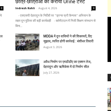
छात्र-छात्राओं का कराया Urine टेस्ट
Indresh Kohli
-
August 4, 2026
0
0
ये
- एसएसपी देहरादून के निर्देशों पर "ड्रग्स फ्री कैम्पस" अभियान के
तहत दून पुलिस की बड़ी कार्यवाही - क्लेमेंटाउन में निजी शिक्षण संस्थान से
बिना...
ाल
MDDA में दून वासियों ने की शिकायतें, दिए
ा
सुझाव, त्वरित होगी कार्रवाई : बंशीधर तिवारी
August 3, 2026
अवैध निर्माण पर एमडीडीए का एक्शन तेज,
देहरादून और ऋषिकेश में दो निर्माण सील
July 27, 2026