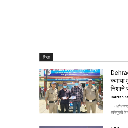
शिक्षा
Dehrad
कमाया म
निशाने 
Indresh Ko
- अवैध मादक पदार्थों के साथ पश्चिमी उ०प्र० के 02 नशा तस्कर आये दून पुलिस की गिरफ्त में -
अभियुक्तों के