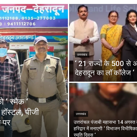
उत्तराखंड
‘ 21 राज्यों के 500 से अ
देहरादून का लाॅ काॅलेज ‘
 स्मैक ‘
हॉस्टल, पीजी
उत्तराखंड
े पर
उत्तरांचल पंजाबी महासभा 14 अगस्त
हरिद्वार में मनाएगी ‘ विभाजन विभीषिक
स्मृति दिवस ‘