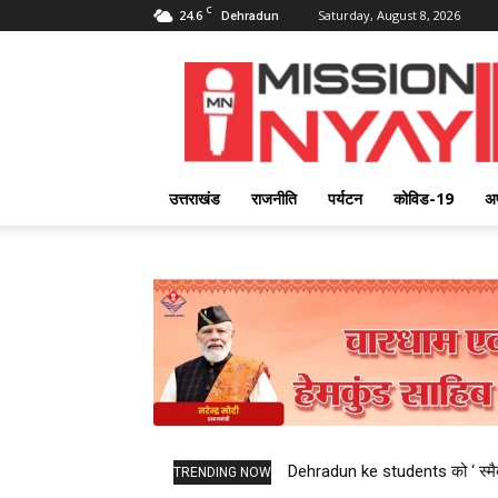
C
24.6
Saturday, August 8, 2026
Dehradun
Mission
Nyay
उत्तराखंड
राजनीति
पर्यटन
कोविड-19
अ
Dehradun ke students को ‘ स्मैक 
TRENDING NOW