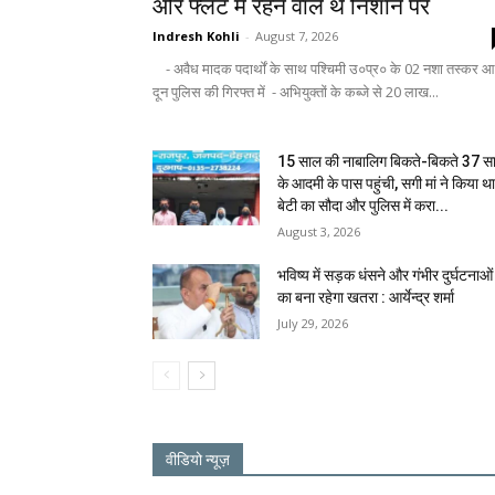
और फ्लैट में रहने वाले थे निशाने पर
Indresh Kohli
-
August 7, 2026
- अवैध मादक पदार्थों के साथ पश्चिमी उ०प्र० के 02 नशा तस्कर आ
दून पुलिस की गिरफ्त में - अभियुक्तों के कब्जे से 20 लाख...
15 साल की नाबालिग बिकते-बिकते 37 स
के आदमी के पास पहुंची, सगी मां ने किया थ
बेटी का सौदा और पुलिस में करा...
August 3, 2026
भविष्य में सड़क धंसने और गंभीर दुर्घटनाओं
का बना रहेगा खतरा : आर्येन्द्र शर्मा
July 29, 2026
वीडियो न्यूज़