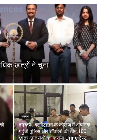
धिक छात्रों ने चुना
अपराध
 को
हड़कंप : क्लेमेंटाउन के कॉलेज में अचानक
ा
पहुंची पुलिस और डॉक्टरों की टीम,100
छात्र-छात्राओं का कराया Urine टेस्ट