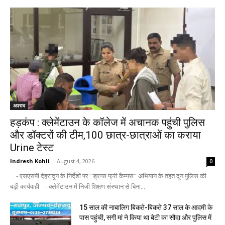
अपराध
हड़कंप : क्लेमेंटाउन के कॉलेज में अचानक पहुंची पुलिस
और डॉक्टरों की टीम,100 छात्र-छात्राओं का कराया
Urine टेस्ट
Indresh Kohli
-
August 4, 2026
0
- एसएसपी देहरादून के निर्देशों पर "ड्रग्स फ्री कैम्पस" अभियान के तहत दून पुलिस की
बड़ी कार्यवाही - क्लेमेंटाउन में निजी शिक्षण संस्थान से बिना...
15 साल की नाबालिग बिकते-बिकते 37 साल के आदमी के
पास पहुंची, सगी मां ने किया था बेटी का सौदा और पुलिस में