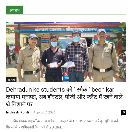
अपराध
अपराध
Dehradun ke students को ‘ स्मैक ‘ bech kar
कमाया मुनाफा, अब हॉस्टल, पीजी और फ्लैट में रहने वाले
थे निशाने पर
Indresh Kohli
-
August 7, 2026
0
- अवैध मादक पदार्थों के साथ पश्चिमी उ०प्र० के 02 नशा तस्कर आये दून पुलिस की
गिरफ्त में - अभियुक्तों के कब्जे से 20 लाख...