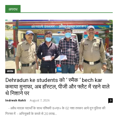
अपराध
अपराध
Dehradun ke students को ‘ स्मैक ‘ bech kar
कमाया मुनाफा, अब हॉस्टल, पीजी और फ्लैट में रहने वाले
थे निशाने पर
Indresh Kohli
-
August 7, 2026
0
- अवैध मादक पदार्थों के साथ पश्चिमी उ०प्र० के 02 नशा तस्कर आये दून पुलिस की
गिरफ्त में - अभियुक्तों के कब्जे से 20 लाख...