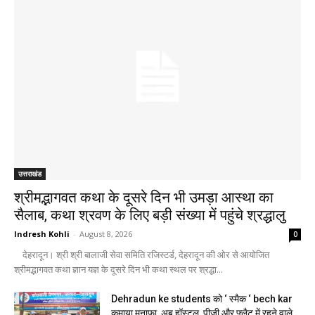
उत्तराखंड
श्रीमद्भागवत कथा के दूसरे दिन भी उमड़ा आस्था का
सैलाब, कथा श्रवण के लिए बड़ी संख्या में पहुंचे श्रद्धालु
Indresh Kohli
-
August 8, 2026
0
देहरादून। श्री श्री बालाजी सेवा समिति रजिस्टर्ड, देहरादून की ओर से आयोजित
श्रीमद्भागवत कथा ज्ञान यज्ञ के दूसरे दिन भी कथा स्थल पर श्रद्धा...
Dehradun ke students को ‘ स्मैक ‘ bech kar
कमाया मुनाफा, अब हॉस्टल, पीजी और फ्लैट में रहने वाले