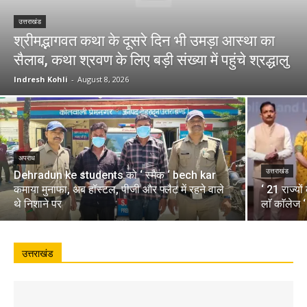
उत्तराखंड
श्रीमद्भागवत कथा के दूसरे दिन भी उमड़ा आस्था का
सैलाब, कथा श्रवण के लिए बड़ी संख्या में पहुंचे श्रद्धालु
Indresh Kohli
-
August 8, 2026
अपराध
उत्तराखंड
Dehradun ke students को ‘ स्मैक ‘ bech kar
कमाया मुनाफा, अब हॉस्टल, पीजी और फ्लैट में रहने वाले
‘ 21 राज्यो
थे निशाने पर
लाॅ काॅलेज 
उत्तराखंड