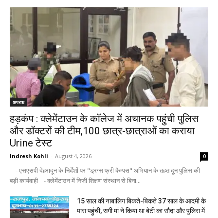
अपराध
हड़कंप : क्लेमेंटाउन के कॉलेज में अचानक पहुंची पुलिस
और डॉक्टरों की टीम,100 छात्र-छात्राओं का कराया
Urine टेस्ट
Indresh Kohli
-
August 4, 2026
0
- एसएसपी देहरादून के निर्देशों पर "ड्रग्स फ्री कैम्पस" अभियान के तहत दून पुलिस की
बड़ी कार्यवाही - क्लेमेंटाउन में निजी शिक्षण संस्थान से बिना...
15 साल की नाबालिग बिकते-बिकते 37 साल के आदमी के
पास पहुंची, सगी मां ने किया था बेटी का सौदा और पुलिस में