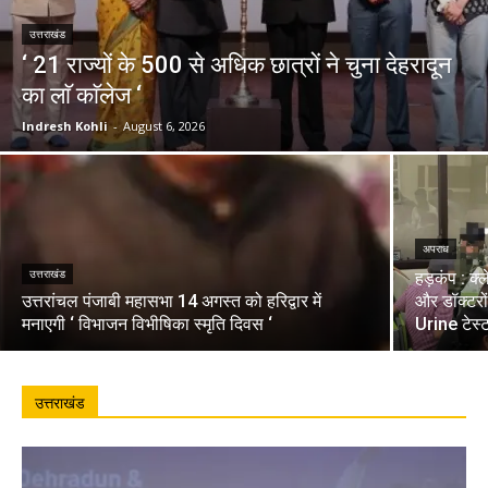
उत्तराखंड
‘ 21 राज्यों के 500 से अधिक छात्रों ने चुना देहरादून
का लाॅ काॅलेज ‘
Indresh Kohli
-
August 6, 2026
अपराध
उत्तराखंड
हड़कंप : क्
उत्तरांचल पंजाबी महासभा 14 अगस्त को हरिद्वार में
और डॉक्टरो
मनाएगी ‘ विभाजन विभीषिका स्मृति दिवस ‘
Urine टेस्
उत्तराखंड