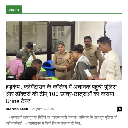
अपराध
अपराध
हड़कंप : क्लेमेंटाउन के कॉलेज में अचानक पहुंची पुलिस
और डॉक्टरों की टीम,100 छात्र-छात्राओं का कराया
Urine टेस्ट
Indresh Kohli
-
August 4, 2026
0
- एसएसपी देहरादून के निर्देशों पर "ड्रग्स फ्री कैम्पस" अभियान के तहत दून पुलिस की
बड़ी कार्यवाही - क्लेमेंटाउन में निजी शिक्षण संस्थान से बिना...