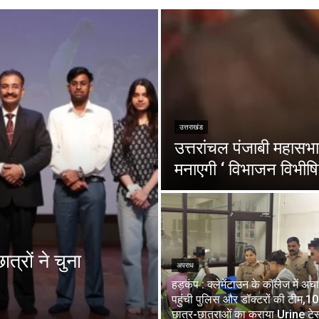
उत्तराखंड
उत्तरांचल पंजाबी महासभा 
मनाएगी ‘ विभाजन विभीषि
त्रों ने चुना
अपराध
हड़कंप : क्लेमेंटाउन के कॉलेज में अ
पहुंची पुलिस और डॉक्टरों की टीम,1
छात्र-छात्राओं का कराया Urine टेस