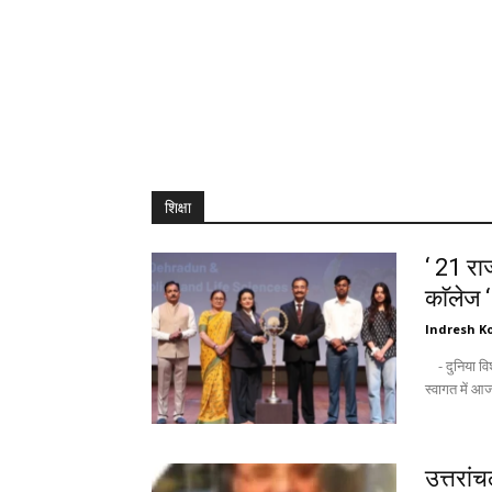
शिक्षा
‘ 21 राज
काॅलेज 
Indresh Ko
- दुनिया विश्वविद्यालयों को उम्मीद की किरण के तौर पर देखती है : अंकिता - नवागन्तुक छात्रों के
उत्तरां