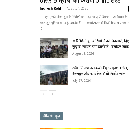
छात्र-छात्राओं का कराया Urine टेस्ट
Indresh Kohli
-
August 4, 2026
- एसएसपी देहरादून के निर्देशों पर "ड्रग्स फ्री कैम्पस" अभियान के
तहत दून पुलिस की बड़ी कार्यवाही - क्लेमेंटाउन में निजी शिक्षण संस्था
बिना...
MDDA में दून वासियों ने की शिकायतें, दिए
सुझाव, त्वरित होगी कार्रवाई : बंशीधर तिवा
August 3, 2026
अवैध निर्माण पर एमडीडीए का एक्शन तेज,
देहरादून और ऋषिकेश में दो निर्माण सील
July 27, 2026
वीडियो न्यूज़