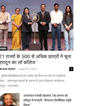
्तराखंड
 21 राज्यों के 500 से अधिक छात्रों ने चुना
ेहरादून का लाॅ काॅलेज ‘
dresh Kohli
-
August 6, 2026
0
ुनिया विश्वविद्यालयों को उम्मीद की किरण के तौर पर देखती है :
िता - नवागन्तुक छात्रों के स्वागत में आज दीक्षारम्भ कार्यक्रम
रादून। उत्तरांचल...
उत्तरांचल पंजाबी महासभा 14 अगस्त को
हरिद्वार में मनाएगी ‘ विभाजन विभीषिका स्मृति
दिवस ‘