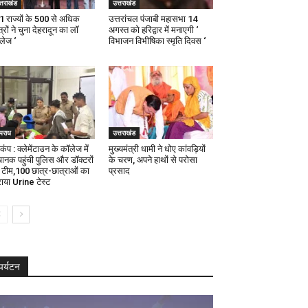
्तराखंड
उत्तराखंड
21 राज्यों के 500 से अधिक
उत्तरांचल पंजाबी महासभा 14
्रों ने चुना देहरादून का लाॅ
अगस्त को हरिद्वार में मनाएगी ‘
ॅलेज ‘
विभाजन विभीषिका स्मृति दिवस ‘
पराध
उत्तराखंड
कंप : क्लेमेंटाउन के कॉलेज में
मुख्यमंत्री धामी ने धोए कांवड़ियों
ानक पहुंची पुलिस और डॉक्टरों
के चरण, अपने हाथों से परोसा
 टीम,100 छात्र-छात्राओं का
प्रसाद
ाया Urine टेस्ट
पर्यटन