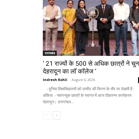
उत्तराखंड
‘ 21 राज्यों के 500 से अधिक छात्रों ने चुन
देहरादून का लाॅ काॅलेज ‘
Indresh Kohli
-
August 6, 2026
- दुनिया विश्वविद्यालयों को उम्मीद की किरण के तौर पर देखती है :
अंकिता - नवागन्तुक छात्रों के स्वागत में आज दीक्षारम्भ कार्यक्रम
देहरादून। उत्तरांचल...