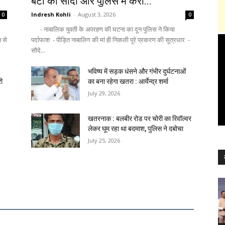
बेटी का सौदा और पुलिस में करा...
Indresh Kohli
-
August 3, 2026
0
0
- नाबालिक युवती के अपरहण की घटना का दून पुलिस ने किया
न से
पर्दाफाश - पीड़ित नाबालिग की मां ही निकली पूरे प्रकरण की सूत्रधार -
सौदे...
भविष्य में सड़क धंसने और गंभीर दुर्घटनाओं
री
का बना रहेगा खतरा : आर्येन्द्र शर्मा
July 29, 2026
खतरनाक : बलबीर रोड पर चोरी का रिवॉल्वर
लेकर घूम रहा था बदमाश, पुलिस ने दबोचा
July 25, 2026