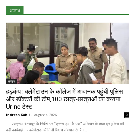
अपराध
अपराध
हड़कंप : क्लेमेंटाउन के कॉलेज में अचानक पहुंची पुलिस
और डॉक्टरों की टीम,100 छात्र-छात्राओं का कराया
Urine टेस्ट
Indresh Kohli
-
August 4, 2026
0
- एसएसपी देहरादून के निर्देशों पर "ड्रग्स फ्री कैम्पस" अभियान के तहत दून पुलिस की
बड़ी कार्यवाही - क्लेमेंटाउन में निजी शिक्षण संस्थान से बिना...