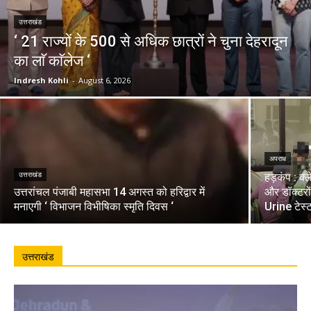
उत्तराखंड
‘ 21 राज्यों के 500 से अधिक छात्रों ने चुना देहरादून
का लाॅ काॅलेज ‘
Indresh Kohli
-
August 6, 2026
अपराध
उत्तराखंड
हड़कंप : क्
उत्तरांचल पंजाबी महासभा 14 अगस्त को हरिद्वार में
और डॉक्टरो
मनाएगी ‘ विभाजन विभीषिका स्मृति दिवस ‘
Urine टेस्
उत्तराखंड