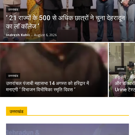
उत्तराखंड
‘ 21 राज्यों के 500 से अधिक छात्रों ने चुना देहरादून
का लाॅ काॅलेज ‘
Indresh Kohli
-
August 6, 2026
अपराध
उत्तराखंड
हड़कंप : क्
उत्तरांचल पंजाबी महासभा 14 अगस्त को हरिद्वार में
और डॉक्टरो
मनाएगी ‘ विभाजन विभीषिका स्मृति दिवस ‘
Urine टेस्
उत्तराखंड