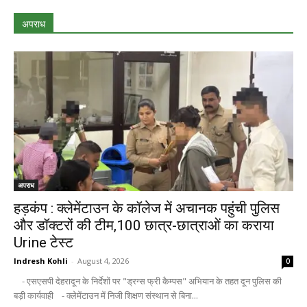
अपराध
अपराध
हड़कंप : क्लेमेंटाउन के कॉलेज में अचानक पहुंची पुलिस
और डॉक्टरों की टीम,100 छात्र-छात्राओं का कराया
Urine टेस्ट
Indresh Kohli
-
August 4, 2026
0
- एसएसपी देहरादून के निर्देशों पर "ड्रग्स फ्री कैम्पस" अभियान के तहत दून पुलिस की
बड़ी कार्यवाही - क्लेमेंटाउन में निजी शिक्षण संस्थान से बिना...