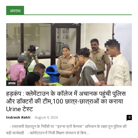
अपराध
अपराध
हड़कंप : क्लेमेंटाउन के कॉलेज में अचानक पहुंची पुलिस
और डॉक्टरों की टीम,100 छात्र-छात्राओं का कराया
Urine टेस्ट
Indresh Kohli
-
August 4, 2026
0
- एसएसपी देहरादून के निर्देशों पर "ड्रग्स फ्री कैम्पस" अभियान के तहत दून पुलिस की
बड़ी कार्यवाही - क्लेमेंटाउन में निजी शिक्षण संस्थान से बिना...