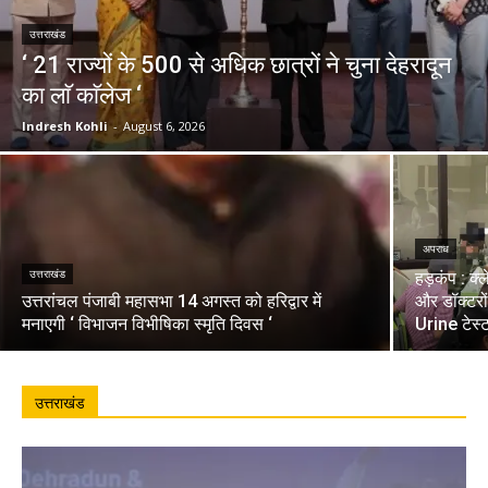
उत्तराखंड
‘ 21 राज्यों के 500 से अधिक छात्रों ने चुना देहरादून
का लाॅ काॅलेज ‘
Indresh Kohli
-
August 6, 2026
अपराध
उत्तराखंड
हड़कंप : क्
उत्तरांचल पंजाबी महासभा 14 अगस्त को हरिद्वार में
और डॉक्टरो
मनाएगी ‘ विभाजन विभीषिका स्मृति दिवस ‘
Urine टेस्
उत्तराखंड