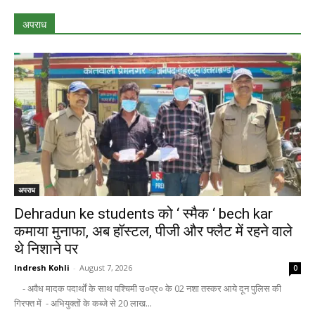
अपराध
अपराध
Dehradun ke students को ‘ स्मैक ‘ bech kar
कमाया मुनाफा, अब हॉस्टल, पीजी और फ्लैट में रहने वाले
थे निशाने पर
Indresh Kohli
-
August 7, 2026
0
- अवैध मादक पदार्थों के साथ पश्चिमी उ०प्र० के 02 नशा तस्कर आये दून पुलिस की
गिरफ्त में - अभियुक्तों के कब्जे से 20 लाख...