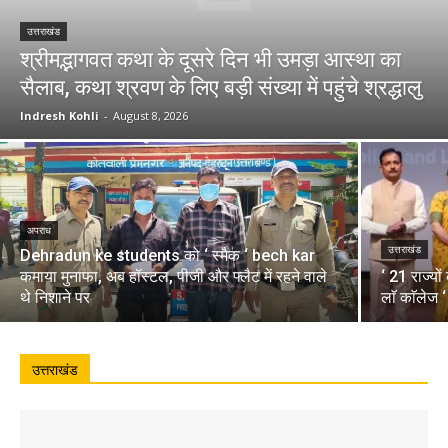
उत्तराखंड
श्रीमद्भागवत कथा के दूसरे दिन भी उमड़ा आस्था का
सैलाब, कथा श्रवण के लिए बड़ी संख्या में पहुंचे श्रद्धालु
Indresh Kohli
-
August 8, 2026
अपराध
उत्तराखंड
Dehradun ke students को ‘ स्मैक ‘ bech kar
कमाया मुनाफा, अब हॉस्टल, पीजी और फ्लैट में रहने वाले
‘ 21 राज्यो
थे निशाने पर
लाॅ काॅलेज 
उत्तराखंड