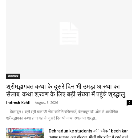
उत्तराखंड
श्रीमद्भागवत कथा के दूसरे दिन भी उमड़ा आस्था का
सैलाब, कथा श्रवण के लिए बड़ी संख्या में पहुंचे श्रद्धालु
Indresh Kohli
-
August 8, 2026
0
देहरादून। श्री श्री बालाजी सेवा समिति रजिस्टर्ड, देहरादून की ओर से आयोजित
श्रीमद्भागवत कथा ज्ञान यज्ञ के दूसरे दिन भी कथा स्थल पर श्रद्धा...
Dehradun ke students को ‘ स्मैक ‘ bech kar
कमाया मुनाफा, अब हॉस्टल, पीजी और फ्लैट में रहने वाले