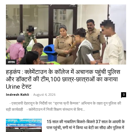
अपराध
हड़कंप : क्लेमेंटाउन के कॉलेज में अचानक पहुंची पुलिस
और डॉक्टरों की टीम,100 छात्र-छात्राओं का कराया
Urine टेस्ट
Indresh Kohli
-
August 4, 2026
0
- एसएसपी देहरादून के निर्देशों पर "ड्रग्स फ्री कैम्पस" अभियान के तहत दून पुलिस की
बड़ी कार्यवाही - क्लेमेंटाउन में निजी शिक्षण संस्थान से बिना...
15 साल की नाबालिग बिकते-बिकते 37 साल के आदमी के
पास पहुंची, सगी मां ने किया था बेटी का सौदा और पुलिस में