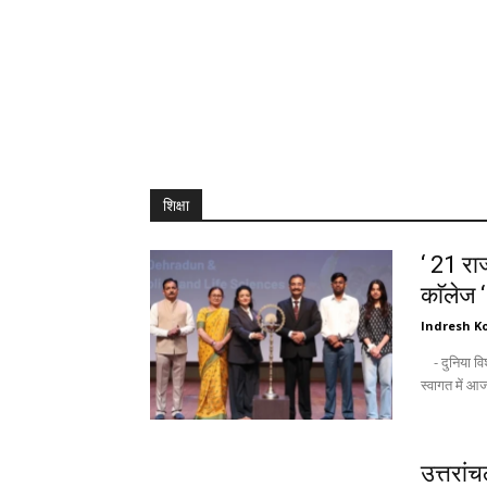
शिक्षा
‘ 21 राज
काॅलेज 
Indresh Ko
- दुनिया विश्वविद्यालयों को उम्मीद की किरण के तौर पर देखती है : अंकिता - नवागन्तुक छात्रों के
उत्तरां