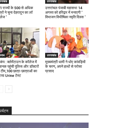
्तराखंड
उत्तराखंड
21 राज्यों के 500 से अधिक
उत्तरांचल पंजाबी महासभा 14
्रों ने चुना देहरादून का लाॅ
अगस्त को हरिद्वार में मनाएगी ‘
ॅलेज ‘
विभाजन विभीषिका स्मृति दिवस ‘
पराध
उत्तराखंड
कंप : क्लेमेंटाउन के कॉलेज में
मुख्यमंत्री धामी ने धोए कांवड़ियों
ानक पहुंची पुलिस और डॉक्टरों
के चरण, अपने हाथों से परोसा
 टीम,100 छात्र-छात्राओं का
प्रसाद
ाया Urine टेस्ट
पर्यटन