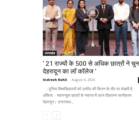
उत्तराखंड
‘ 21 राज्यों के 500 से अधिक छात्रों ने चुन
देहरादून का लाॅ काॅलेज ‘
Indresh Kohli
-
August 6, 2026
- दुनिया विश्वविद्यालयों को उम्मीद की किरण के तौर पर देखती है :
अंकिता - नवागन्तुक छात्रों के स्वागत में आज दीक्षारम्भ कार्यक्रम
देहरादून। उत्तरांचल...