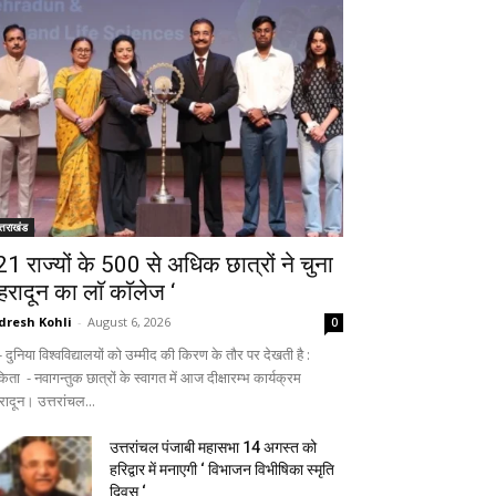
्तराखंड
 21 राज्यों के 500 से अधिक छात्रों ने चुना
ेहरादून का लाॅ काॅलेज ‘
dresh Kohli
-
August 6, 2026
0
ुनिया विश्वविद्यालयों को उम्मीद की किरण के तौर पर देखती है :
िता - नवागन्तुक छात्रों के स्वागत में आज दीक्षारम्भ कार्यक्रम
रादून। उत्तरांचल...
उत्तरांचल पंजाबी महासभा 14 अगस्त को
हरिद्वार में मनाएगी ‘ विभाजन विभीषिका स्मृति
दिवस ‘