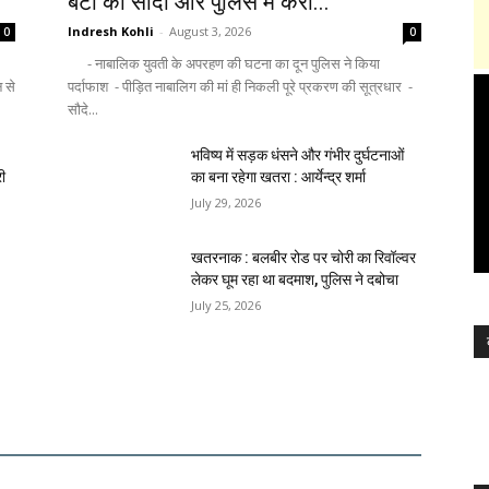
बेटी का सौदा और पुलिस में करा...
Indresh Kohli
-
August 3, 2026
0
0
- नाबालिक युवती के अपरहण की घटना का दून पुलिस ने किया
न से
पर्दाफाश - पीड़ित नाबालिग की मां ही निकली पूरे प्रकरण की सूत्रधार -
सौदे...
भविष्य में सड़क धंसने और गंभीर दुर्घटनाओं
री
का बना रहेगा खतरा : आर्येन्द्र शर्मा
July 29, 2026
खतरनाक : बलबीर रोड पर चोरी का रिवॉल्वर
लेकर घूम रहा था बदमाश, पुलिस ने दबोचा
July 25, 2026