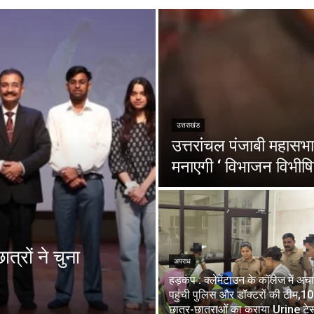
उत्तराखंड
उत्तरांचल पंजाबी महासभा 
मनाएगी ‘ विभाजन विभीषि
त्रों ने चुना
अपराध
हड़कंप : क्लेमेंटाउन के कॉलेज में अ
पहुंची पुलिस और डॉक्टरों की टीम,1
छात्र-छात्राओं का कराया Urine टेस