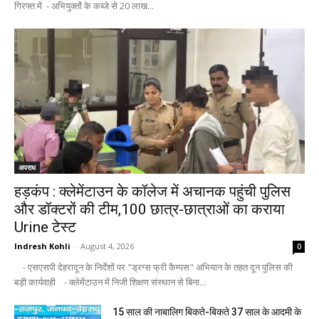
गिरफ्त में - अभियुक्तों के कब्जे से 20 लाख...
अपराध
हड़कंप : क्लेमेंटाउन के कॉलेज में अचानक पहुंची पुलिस
और डॉक्टरों की टीम,100 छात्र-छात्राओं का कराया
Urine टेस्ट
Indresh Kohli
-
August 4, 2026
0
- एसएसपी देहरादून के निर्देशों पर "ड्रग्स फ्री कैम्पस" अभियान के तहत दून पुलिस की
बड़ी कार्यवाही - क्लेमेंटाउन में निजी शिक्षण संस्थान से बिना...
15 साल की नाबालिग बिकते-बिकते 37 साल के आदमी के