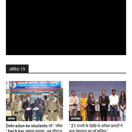
कोविड-19
अपराध
उत्तराखंड
Dehradun ke students को ‘ स्मैक
‘ 21 राज्यों के 500 से अधिक छात्रों ने
‘ bech kar कमाया मुनाफा, अब हॉस्टल,
चुना देहरादून का लाॅ काॅलेज ‘