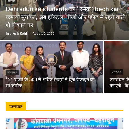
अपराध
Dehradun ke students को ‘ स्मैक ‘ bech kar
कमाया मुनाफा, अब हॉस्टल, पीजी और फ्लैट में रहने वाले
थे निशाने पर
Indresh Kohli
-
August 7, 2026
उत्तराखंड
उत्तराखंड
‘ 21 राज्यों के 500 से अधिक छात्रों ने चुना देहरादून का
उत्तरांचल प
लाॅ काॅलेज ‘
मनाएगी ‘ वि
उत्तराखंड