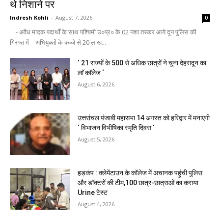
थे निशाने पर
Indresh Kohli
-
August 7, 2026
0
- अवैध मादक पदार्थों के साथ पश्चिमी उ०प्र० के 02 नशा तस्कर आये दून पुलिस की
गिरफ्त में - अभियुक्तों के कब्जे से 20 लाख...
‘ 21 राज्यों के 500 से अधिक छात्रों ने चुना देहरादून का
लाॅ काॅलेज ‘
August 6, 2026
उत्तरांचल पंजाबी महासभा 14 अगस्त को हरिद्वार में मनाएगी
‘ विभाजन विभीषिका स्मृति दिवस ‘
August 5, 2026
हड़कंप : क्लेमेंटाउन के कॉलेज में अचानक पहुंची पुलिस
और डॉक्टरों की टीम,100 छात्र-छात्राओं का कराया
Urine टेस्ट
August 4, 2026