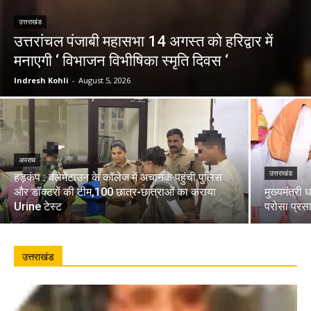
उत्तराखंड
उत्तरांचल पंजाबी महासभा 14 अगस्त को हरिद्वार में
मनाएगी ‘ विभाजन विभीषिका स्मृति दिवस ‘
Indresh Kohli
-
August 5, 2026
अपराध
उत्तराखंड
हड़कंप : क्लेमेंटाउन के कॉलेज में अचानक पहुंची पुलिस
और डॉक्टरों की टीम,100 छात्र-छात्राओं का कराया
मुख्यमंत्री 
Urine टेस्ट
परोसा प्रस
उत्तराखंड