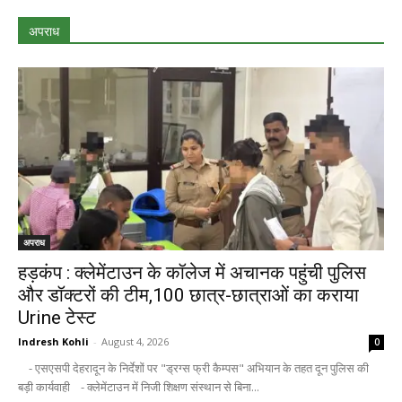
अपराध
अपराध
हड़कंप : क्लेमेंटाउन के कॉलेज में अचानक पहुंची पुलिस
और डॉक्टरों की टीम,100 छात्र-छात्राओं का कराया
Urine टेस्ट
Indresh Kohli
-
August 4, 2026
0
- एसएसपी देहरादून के निर्देशों पर "ड्रग्स फ्री कैम्पस" अभियान के तहत दून पुलिस की
बड़ी कार्यवाही - क्लेमेंटाउन में निजी शिक्षण संस्थान से बिना...