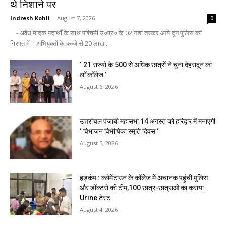
थे निशाने पर
Indresh Kohli
-
August 7, 2026
0
- अवैध मादक पदार्थों के साथ पश्चिमी उ०प्र० के 02 नशा तस्कर आये दून पुलिस की
गिरफ्त में - अभियुक्तों के कब्जे से 20 लाख...
‘ 21 राज्यों के 500 से अधिक छात्रों ने चुना देहरादून का
लाॅ काॅलेज ‘
August 6, 2026
उत्तरांचल पंजाबी महासभा 14 अगस्त को हरिद्वार में मनाएगी
‘ विभाजन विभीषिका स्मृति दिवस ‘
August 5, 2026
हड़कंप : क्लेमेंटाउन के कॉलेज में अचानक पहुंची पुलिस
और डॉक्टरों की टीम,100 छात्र-छात्राओं का कराया
Urine टेस्ट
August 4, 2026