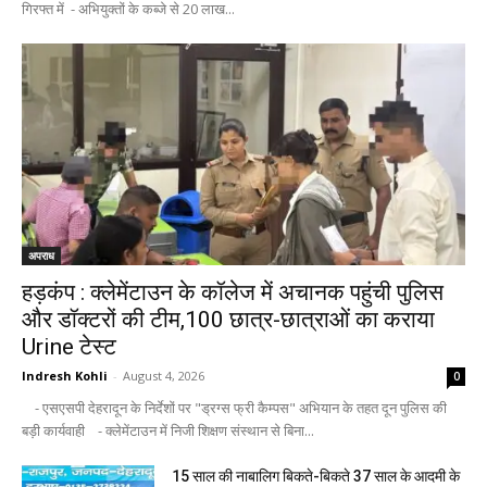
गिरफ्त में - अभियुक्तों के कब्जे से 20 लाख...
अपराध
हड़कंप : क्लेमेंटाउन के कॉलेज में अचानक पहुंची पुलिस
और डॉक्टरों की टीम,100 छात्र-छात्राओं का कराया
Urine टेस्ट
Indresh Kohli
-
August 4, 2026
0
- एसएसपी देहरादून के निर्देशों पर "ड्रग्स फ्री कैम्पस" अभियान के तहत दून पुलिस की
बड़ी कार्यवाही - क्लेमेंटाउन में निजी शिक्षण संस्थान से बिना...
15 साल की नाबालिग बिकते-बिकते 37 साल के आदमी के