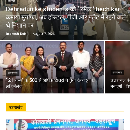
अपराध
Dehradun ke students को ‘ स्मैक ‘ bech kar
कमाया मुनाफा, अब हॉस्टल, पीजी और फ्लैट में रहने वाले
थे निशाने पर
Indresh Kohli
-
August 7, 2026
उत्तराखंड
उत्तराखंड
‘ 21 राज्यों के 500 से अधिक छात्रों ने चुना देहरादून का
उत्तरांचल प
लाॅ काॅलेज ‘
मनाएगी ‘ वि
उत्तराखंड