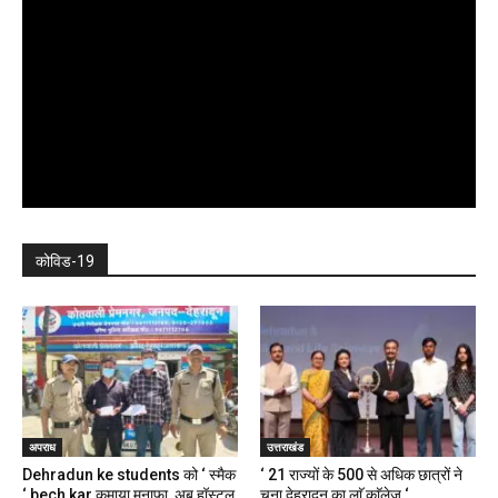
कोविड-19
अपराध
उत्तराखंड
Dehradun ke students को ‘ स्मैक
‘ 21 राज्यों के 500 से अधिक छात्रों ने
‘ bech kar कमाया मुनाफा, अब हॉस्टल,
चुना देहरादून का लाॅ काॅलेज ‘