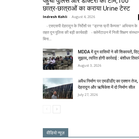
पहुंची पुलिस और डॉक्टरों की टीम,100
छात्र-छात्राओं का कराया Urine टेस्ट
Indresh Kohli
-
August 4, 2026
- एसएसपी देहरादून के निर्देशों पर "ड्रग्स फ्री कैम्पस" अभियान के
तहत दून पुलिस की बड़ी कार्यवाही - क्लेमेंटाउन में निजी शिक्षण संस्था
बिना...
MDDA में दून वासियों ने की शिकायतें, दिए
सुझाव, त्वरित होगी कार्रवाई : बंशीधर तिवा
August 3, 2026
अवैध निर्माण पर एमडीडीए का एक्शन तेज,
देहरादून और ऋषिकेश में दो निर्माण सील
July 27, 2026
वीडियो न्यूज़