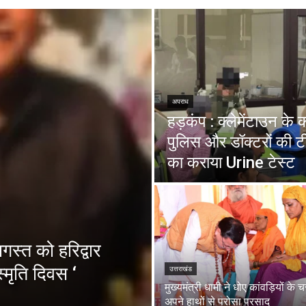
अपराध
हड़कंप : क्लेमेंटाउन के
पुलिस और डॉक्टरों की ट
का कराया Urine टेस्ट
स्त को हरिद्वार
्मृति दिवस ‘
उत्तराखंड
मुख्यमंत्री धामी ने धोए कांवड़ियों के 
अपने हाथों से परोसा प्रसाद