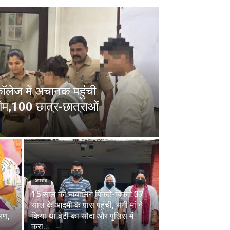
 कॉलेज में अचानक पहुंची
ीम,100 छात्र-छात्राओं
अपराध
15 साल की नाबालिग बिकते-बिकते 37
साल के आदमी के पास पहुंची, सगी मां ने
चरण,
किया था बेटी का सौदा और पुलिस में
करा...