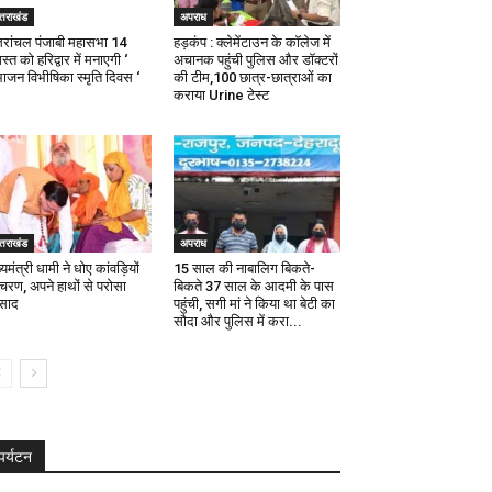
्तराखंड
अपराध
्तरांचल पंजाबी महासभा 14
हड़कंप : क्लेमेंटाउन के कॉलेज में
्त को हरिद्वार में मनाएगी ‘
अचानक पहुंची पुलिस और डॉक्टरों
भाजन विभीषिका स्मृति दिवस ‘
की टीम,100 छात्र-छात्राओं का
कराया Urine टेस्ट
्तराखंड
अपराध
्यमंत्री धामी ने धोए कांवड़ियों
15 साल की नाबालिग बिकते-
 चरण, अपने हाथों से परोसा
बिकते 37 साल के आदमी के पास
रसाद
पहुंची, सगी मां ने किया था बेटी का
सौदा और पुलिस में करा...
पर्यटन