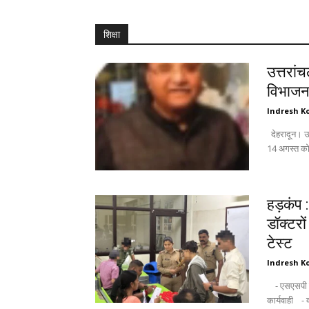
शिक्षा
उत्तरां
विभाजन 
Indresh Ko
देहरादून। उत्तरांचल पंजाबी महासभा जिला महानगर की विशेष बैठक में महत्वपूर्ण विषयों के साथ-साथ
14 अगस्त को 
हड़कंप 
डॉक्टरो
टेस्ट
Indresh Ko
- एसएसपी देहरादून के निर्देशों पर "ड्रग्स फ्री कैम्पस" अभियान के तहत दून पुलिस की बड़ी
कार्यवाही - क्