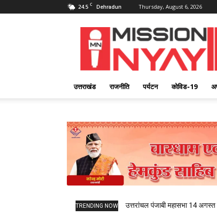
C
24.5
Thursday, August 6, 2026
Dehradun
Mission
Nyay
उत्तराखंड
राजनीति
पर्यटन
कोविड-19
अ
उत्तरांचल पंजाबी महासभा 14 अगस्त को
TRENDING NOW