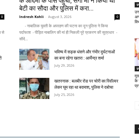
के आदमी के पास पहुंची, सगी मां ने किया था
उत
बेटी का सौदा और पुलिस में करा...
उत
Indresh Kohli
-
August 3, 2026
अगस
0
0
वि
- नाबालिक युवती के अपरहण की घटना का दून पुलिस ने किया
न से
पर्दाफाश - पीड़ित नाबालिग की मां ही निकली पूरे प्रकरण की सूत्रधार -
सौदे...
भविष्य में सड़क धंसने और गंभीर दुर्घटनाओं
री
का बना रहेगा खतरा : आर्येन्द्र शर्मा
July 29, 2026
उत
मुख
के
खतरनाक : बलबीर रोड पर चोरी का रिवॉल्वर
प्
लेकर घूम रहा था बदमाश, पुलिस ने दबोचा
July 25, 2026