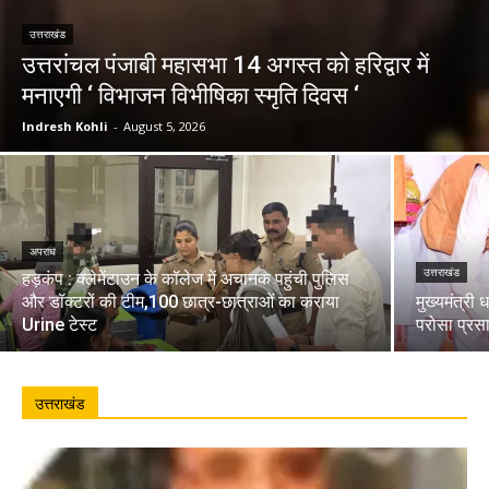
उत्तराखंड
उत्तरांचल पंजाबी महासभा 14 अगस्त को हरिद्वार में
मनाएगी ‘ विभाजन विभीषिका स्मृति दिवस ‘
Indresh Kohli
-
August 5, 2026
अपराध
उत्तराखंड
हड़कंप : क्लेमेंटाउन के कॉलेज में अचानक पहुंची पुलिस
और डॉक्टरों की टीम,100 छात्र-छात्राओं का कराया
मुख्यमंत्री 
Urine टेस्ट
परोसा प्रस
उत्तराखंड