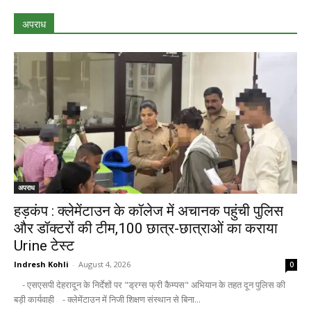
अपराध
अपराध
हड़कंप : क्लेमेंटाउन के कॉलेज में अचानक पहुंची पुलिस
और डॉक्टरों की टीम,100 छात्र-छात्राओं का कराया
Urine टेस्ट
Indresh Kohli
-
August 4, 2026
0
- एसएसपी देहरादून के निर्देशों पर "ड्रग्स फ्री कैम्पस" अभियान के तहत दून पुलिस की
बड़ी कार्यवाही - क्लेमेंटाउन में निजी शिक्षण संस्थान से बिना...