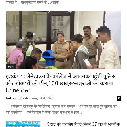
गिरफ्त में - अभियुक्तों के कब्जे से 20 लाख...
अपराध
हड़कंप : क्लेमेंटाउन के कॉलेज में अचानक पहुंची पुलिस
और डॉक्टरों की टीम,100 छात्र-छात्राओं का कराया
Urine टेस्ट
Indresh Kohli
-
August 4, 2026
0
- एसएसपी देहरादून के निर्देशों पर "ड्रग्स फ्री कैम्पस" अभियान के तहत दून पुलिस की
बड़ी कार्यवाही - क्लेमेंटाउन में निजी शिक्षण संस्थान से बिना...
15 साल की नाबालिग बिकते-बिकते 37 साल के आदमी के