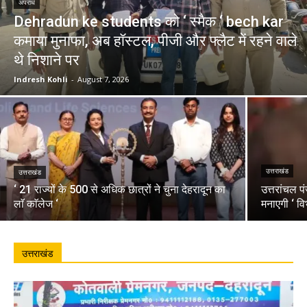
अपराध
Dehradun ke students को ‘ स्मैक ‘ bech kar
कमाया मुनाफा, अब हॉस्टल, पीजी और फ्लैट में रहने वाले
थे निशाने पर
Indresh Kohli
-
August 7, 2026
उत्तराखंड
उत्तराखंड
‘ 21 राज्यों के 500 से अधिक छात्रों ने चुना देहरादून का
उत्तरांचल प
लाॅ काॅलेज ‘
मनाएगी ‘ वि
उत्तराखंड