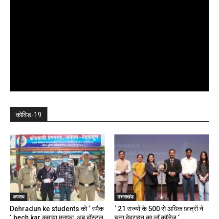
कोविड-19
अपराध
उत्तराखंड
Dehradun ke students को ‘ स्मैक
‘ 21 राज्यों के 500 से अधिक छात्रों ने
‘ bech kar कमाया मुनाफा, अब हॉस्टल,
चुना देहरादून का लाॅ काॅलेज ‘