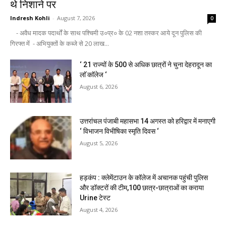
थे निशाने पर
Indresh Kohli
-
August 7, 2026
0
- अवैध मादक पदार्थों के साथ पश्चिमी उ०प्र० के 02 नशा तस्कर आये दून पुलिस की
गिरफ्त में - अभियुक्तों के कब्जे से 20 लाख...
‘ 21 राज्यों के 500 से अधिक छात्रों ने चुना देहरादून का
लाॅ काॅलेज ‘
August 6, 2026
उत्तरांचल पंजाबी महासभा 14 अगस्त को हरिद्वार में मनाएगी
‘ विभाजन विभीषिका स्मृति दिवस ‘
August 5, 2026
हड़कंप : क्लेमेंटाउन के कॉलेज में अचानक पहुंची पुलिस
और डॉक्टरों की टीम,100 छात्र-छात्राओं का कराया
Urine टेस्ट
August 4, 2026