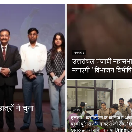
उत्तराखंड
उत्तरांचल पंजाबी महासभा 
मनाएगी ‘ विभाजन विभीषि
त्रों ने चुना
अपराध
हड़कंप : क्लेमेंटाउन के कॉलेज में अ
पहुंची पुलिस और डॉक्टरों की टीम,1
छात्र-छात्राओं का कराया Urine टेस