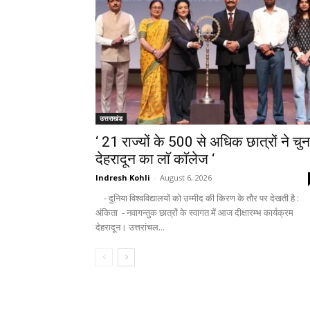
उत्तराखंड
‘ 21 राज्यों के 500 से अधिक छात्रों ने चुन
देहरादून का लाॅ काॅलेज ‘
Indresh Kohli
-
August 6, 2026
- दुनिया विश्वविद्यालयों को उम्मीद की किरण के तौर पर देखती है :
अंकिता - नवागन्तुक छात्रों के स्वागत में आज दीक्षारम्भ कार्यक्रम
देहरादून। उत्तरांचल...