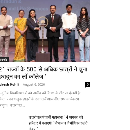
्तराखंड
 21 राज्यों के 500 से अधिक छात्रों ने चुना
ेहरादून का लाॅ काॅलेज ‘
dresh Kohli
-
August 6, 2026
0
ुनिया विश्वविद्यालयों को उम्मीद की किरण के तौर पर देखती है :
िता - नवागन्तुक छात्रों के स्वागत में आज दीक्षारम्भ कार्यक्रम
रादून। उत्तरांचल...
उत्तरांचल पंजाबी महासभा 14 अगस्त को
हरिद्वार में मनाएगी ‘ विभाजन विभीषिका स्मृति
दिवस ‘