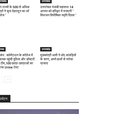
्तराखंड
उत्तराखंड
21 राज्यों के 500 से अधिक
उत्तरांचल पंजाबी महासभा 14
्रों ने चुना देहरादून का लाॅ
अगस्त को हरिद्वार में मनाएगी ‘
ॅलेज ‘
विभाजन विभीषिका स्मृति दिवस ‘
पराध
उत्तराखंड
कंप : क्लेमेंटाउन के कॉलेज में
मुख्यमंत्री धामी ने धोए कांवड़ियों
ानक पहुंची पुलिस और डॉक्टरों
के चरण, अपने हाथों से परोसा
 टीम,100 छात्र-छात्राओं का
प्रसाद
ाया Urine टेस्ट
पर्यटन