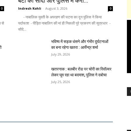
बेटी का सौदा और पुलिस में करा...
Indresh Kohli
-
August 3, 2026
0
0
- नाबालिक युवती के अपरहण की घटना का दून पुलिस ने किया
न से
पर्दाफाश - पीड़ित नाबालिग की मां ही निकली पूरे प्रकरण की सूत्रधार -
सौदे...
भविष्य में सड़क धंसने और गंभीर दुर्घटनाओं
री
का बना रहेगा खतरा : आर्येन्द्र शर्मा
July 29, 2026
खतरनाक : बलबीर रोड पर चोरी का रिवॉल्वर
लेकर घूम रहा था बदमाश, पुलिस ने दबोचा
July 25, 2026