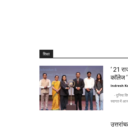
शिक्षा
‘ 21 राज
काॅलेज 
Indresh Ko
- दुनिया विश्वविद्यालयों को उम्मीद की किरण के तौर पर देखती है : अंकिता - नवागन्तुक छात्रों के
उत्तरां