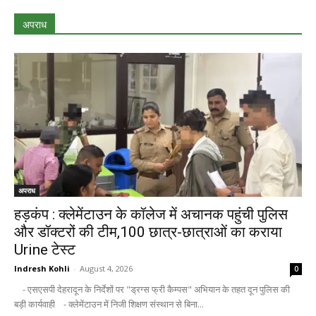
अपराध
अपराध
हड़कंप : क्लेमेंटाउन के कॉलेज में अचानक पहुंची पुलिस
और डॉक्टरों की टीम,100 छात्र-छात्राओं का कराया
Urine टेस्ट
Indresh Kohli
-
August 4, 2026
0
- एसएसपी देहरादून के निर्देशों पर "ड्रग्स फ्री कैम्पस" अभियान के तहत दून पुलिस की
बड़ी कार्यवाही - क्लेमेंटाउन में निजी शिक्षण संस्थान से बिना...