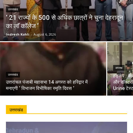
उत्तराखंड
‘ 21 राज्यों के 500 से अधिक छात्रों ने चुना देहरादून
का लाॅ काॅलेज ‘
Indresh Kohli
-
August 6, 2026
अपराध
उत्तराखंड
हड़कंप : क्
उत्तरांचल पंजाबी महासभा 14 अगस्त को हरिद्वार में
और डॉक्टरो
मनाएगी ‘ विभाजन विभीषिका स्मृति दिवस ‘
Urine टेस्
उत्तराखंड