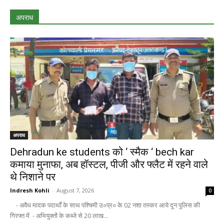
अपराध
अपराध
Dehradun ke students को ‘ स्मैक ‘ bech kar
कमाया मुनाफा, अब हॉस्टल, पीजी और फ्लैट में रहने वाले
थे निशाने पर
Indresh Kohli
-
August 7, 2026
0
- अवैध मादक पदार्थों के साथ पश्चिमी उ०प्र० के 02 नशा तस्कर आये दून पुलिस की
गिरफ्त में - अभियुक्तों के कब्जे से 20 लाख...