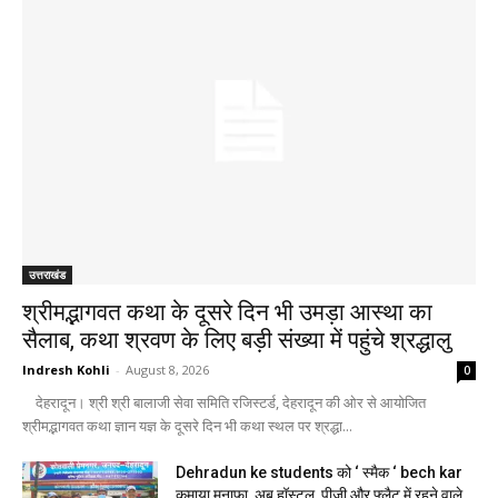
उत्तराखंड
श्रीमद्भागवत कथा के दूसरे दिन भी उमड़ा आस्था का
सैलाब, कथा श्रवण के लिए बड़ी संख्या में पहुंचे श्रद्धालु
Indresh Kohli
-
August 8, 2026
0
देहरादून। श्री श्री बालाजी सेवा समिति रजिस्टर्ड, देहरादून की ओर से आयोजित
श्रीमद्भागवत कथा ज्ञान यज्ञ के दूसरे दिन भी कथा स्थल पर श्रद्धा...
Dehradun ke students को ‘ स्मैक ‘ bech kar
कमाया मुनाफा, अब हॉस्टल, पीजी और फ्लैट में रहने वाले