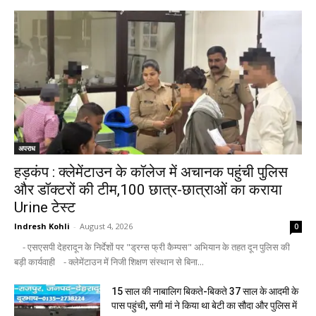
अपराध
हड़कंप : क्लेमेंटाउन के कॉलेज में अचानक पहुंची पुलिस
और डॉक्टरों की टीम,100 छात्र-छात्राओं का कराया
Urine टेस्ट
Indresh Kohli
-
August 4, 2026
0
- एसएसपी देहरादून के निर्देशों पर "ड्रग्स फ्री कैम्पस" अभियान के तहत दून पुलिस की
बड़ी कार्यवाही - क्लेमेंटाउन में निजी शिक्षण संस्थान से बिना...
15 साल की नाबालिग बिकते-बिकते 37 साल के आदमी के
पास पहुंची, सगी मां ने किया था बेटी का सौदा और पुलिस में