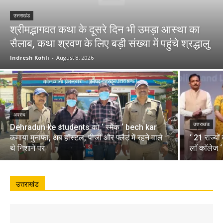
उत्तराखंड
श्रीमद्भागवत कथा के दूसरे दिन भी उमड़ा आस्था का
सैलाब, कथा श्रवण के लिए बड़ी संख्या में पहुंचे श्रद्धालु
Indresh Kohli
-
August 8, 2026
अपराध
उत्तराखंड
Dehradun ke students को ‘ स्मैक ‘ bech kar
कमाया मुनाफा, अब हॉस्टल, पीजी और फ्लैट में रहने वाले
‘ 21 राज्यो
थे निशाने पर
लाॅ काॅलेज 
उत्तराखंड