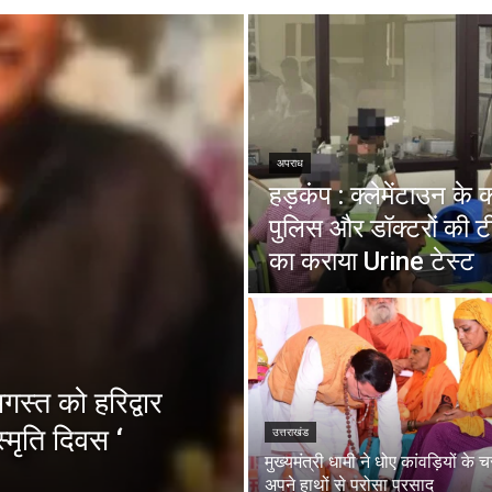
अपराध
हड़कंप : क्लेमेंटाउन के
पुलिस और डॉक्टरों की ट
का कराया Urine टेस्ट
स्त को हरिद्वार
्मृति दिवस ‘
उत्तराखंड
मुख्यमंत्री धामी ने धोए कांवड़ियों के 
अपने हाथों से परोसा प्रसाद