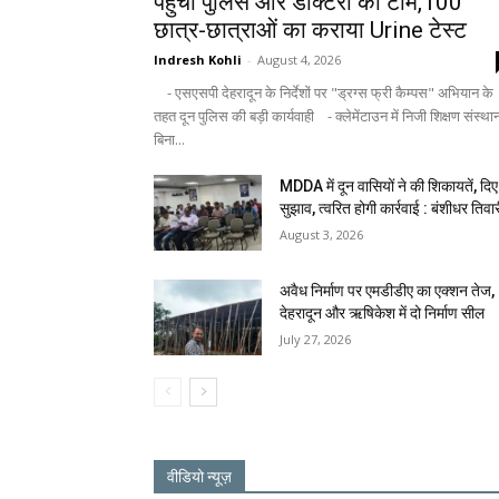
पहुंची पुलिस और डॉक्टरों की टीम,100
छात्र-छात्राओं का कराया Urine टेस्ट
Indresh Kohli
-
August 4, 2026
- एसएसपी देहरादून के निर्देशों पर "ड्रग्स फ्री कैम्पस" अभियान के
तहत दून पुलिस की बड़ी कार्यवाही - क्लेमेंटाउन में निजी शिक्षण संस्था
बिना...
MDDA में दून वासियों ने की शिकायतें, दिए
सुझाव, त्वरित होगी कार्रवाई : बंशीधर तिवा
August 3, 2026
अवैध निर्माण पर एमडीडीए का एक्शन तेज,
देहरादून और ऋषिकेश में दो निर्माण सील
July 27, 2026
वीडियो न्यूज़