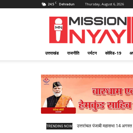
C
24.5
Thursday, August 6, 2026
Dehradun
Mission
Nyay
उत्तराखंड
राजनीति
पर्यटन
कोविड-19
अ
उत्तरांचल पंजाबी महासभा 14 अगस्त को
TRENDING NOW