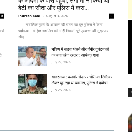
के आदमी के पास पहुंची, सगी मां ने किया था
बेटी का सौदा और पुलिस में करा...
Indresh Kohli
-
August 3, 2026
0
0
- नाबालिक युवती के अपरहण की घटना का दून पुलिस ने किया
न से
पर्दाफाश - पीड़ित नाबालिग की मां ही निकली पूरे प्रकरण की सूत्रधार -
सौदे...
भविष्य में सड़क धंसने और गंभीर दुर्घटनाओं
री
का बना रहेगा खतरा : आर्येन्द्र शर्मा
July 29, 2026
खतरनाक : बलबीर रोड पर चोरी का रिवॉल्वर
लेकर घूम रहा था बदमाश, पुलिस ने दबोचा
July 25, 2026