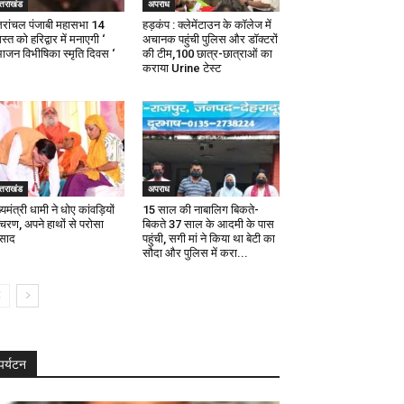
्तराखंड
अपराध
्तरांचल पंजाबी महासभा 14
हड़कंप : क्लेमेंटाउन के कॉलेज में
्त को हरिद्वार में मनाएगी ‘
अचानक पहुंची पुलिस और डॉक्टरों
भाजन विभीषिका स्मृति दिवस ‘
की टीम,100 छात्र-छात्राओं का
कराया Urine टेस्ट
्तराखंड
अपराध
्यमंत्री धामी ने धोए कांवड़ियों
15 साल की नाबालिग बिकते-
 चरण, अपने हाथों से परोसा
बिकते 37 साल के आदमी के पास
रसाद
पहुंची, सगी मां ने किया था बेटी का
सौदा और पुलिस में करा...
पर्यटन