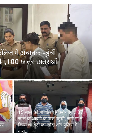
 कॉलेज में अचानक पहुंची
ीम,100 छात्र-छात्राओं
अपराध
15 साल की नाबालिग बिकते-बिकते 37
साल के आदमी के पास पहुंची, सगी मां ने
चरण,
किया था बेटी का सौदा और पुलिस में
करा...