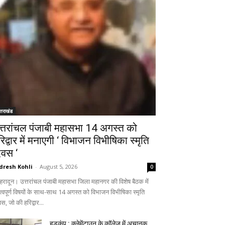
्तराखंड
त्तरांचल पंजाबी महासभा 14 अगस्त को
रिद्वार में मनाएगी ‘ विभाजन विभीषिका स्मृति
िवस ‘
dresh Kohli
-
August 5, 2026
0
हरादून। उत्तरांचल पंजाबी महासभा जिला महानगर की विशेष बैठक में
त्वपूर्ण विषयों के साथ-साथ 14 अगस्त को विभाजन विभीषिका स्मृति
स, जो की हरिद्वार...
हड़कंप : क्लेमेंटाउन के कॉलेज में अचानक