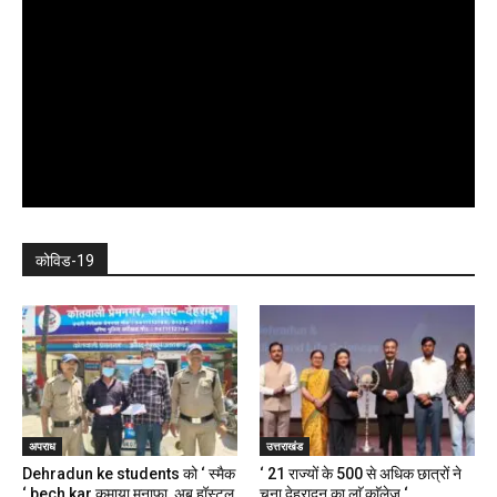
कोविड-19
अपराध
उत्तराखंड
Dehradun ke students को ‘ स्मैक
‘ 21 राज्यों के 500 से अधिक छात्रों ने
‘ bech kar कमाया मुनाफा, अब हॉस्टल,
चुना देहरादून का लाॅ काॅलेज ‘