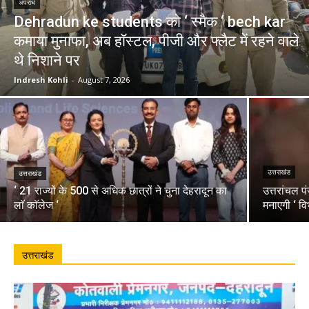
अपराध
Dehradun ke students को ‘ स्मैक ‘ bech kar
कमाया मुनाफा, अब हॉस्टल, पीजी और फ्लैट में रहने वाले
थे निशाने पर
Indresh Kohli
-
August 7, 2026
उत्तराखंड
उत्तराखंड
‘ 21 राज्यों के 500 से अधिक छात्रों ने चुना देहरादून का
उत्तरांचल प
लाॅ काॅलेज ‘
मनाएगी ‘ वि
उत्तराखंड