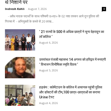
थे निशाने पर
Indresh Kohli
-
August 7, 2026
0
- अवैध मादक पदार्थों के साथ पश्चिमी उ०प्र० के 02 नशा तस्कर आये दून पुलिस की
गिरफ्त में - अभियुक्तों के कब्जे से 20 लाख...
‘ 21 राज्यों के 500 से अधिक छात्रों ने चुना देहरादून का
लाॅ काॅलेज ‘
August 6, 2026
उत्तरांचल पंजाबी महासभा 14 अगस्त को हरिद्वार में मनाएगी
‘ विभाजन विभीषिका स्मृति दिवस ‘
August 5, 2026
हड़कंप : क्लेमेंटाउन के कॉलेज में अचानक पहुंची पुलिस
और डॉक्टरों की टीम,100 छात्र-छात्राओं का कराया
Urine टेस्ट
August 4, 2026