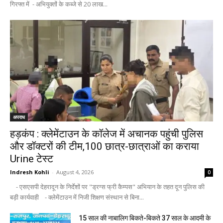
गिरफ्त में - अभियुक्तों के कब्जे से 20 लाख...
अपराध
हड़कंप : क्लेमेंटाउन के कॉलेज में अचानक पहुंची पुलिस
और डॉक्टरों की टीम,100 छात्र-छात्राओं का कराया
Urine टेस्ट
Indresh Kohli
-
August 4, 2026
0
- एसएसपी देहरादून के निर्देशों पर "ड्रग्स फ्री कैम्पस" अभियान के तहत दून पुलिस की
बड़ी कार्यवाही - क्लेमेंटाउन में निजी शिक्षण संस्थान से बिना...
15 साल की नाबालिग बिकते-बिकते 37 साल के आदमी के