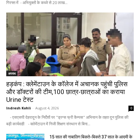
गिरफ्त में - अभियुक्तों के कब्जे से 20 लाख...
अपराध
हड़कंप : क्लेमेंटाउन के कॉलेज में अचानक पहुंची पुलिस
और डॉक्टरों की टीम,100 छात्र-छात्राओं का कराया
Urine टेस्ट
Indresh Kohli
-
August 4, 2026
0
- एसएसपी देहरादून के निर्देशों पर "ड्रग्स फ्री कैम्पस" अभियान के तहत दून पुलिस की
बड़ी कार्यवाही - क्लेमेंटाउन में निजी शिक्षण संस्थान से बिना...
15 साल की नाबालिग बिकते-बिकते 37 साल के आदमी के