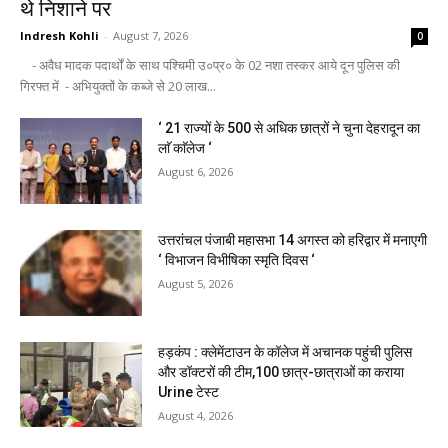
थे निशाने पर
Indresh Kohli
-
August 7, 2026
0
- अवैध मादक पदार्थों के साथ पश्चिमी उ०प्र० के 02 नशा तस्कर आये दून पुलिस की
गिरफ्त में - अभियुक्तों के कब्जे से 20 लाख...
‘ 21 राज्यों के 500 से अधिक छात्रों ने चुना देहरादून का
लाॅ काॅलेज ‘
August 6, 2026
उत्तरांचल पंजाबी महासभा 14 अगस्त को हरिद्वार में मनाएगी
‘ विभाजन विभीषिका स्मृति दिवस ‘
August 5, 2026
हड़कंप : क्लेमेंटाउन के कॉलेज में अचानक पहुंची पुलिस
और डॉक्टरों की टीम,100 छात्र-छात्राओं का कराया
Urine टेस्ट
August 4, 2026