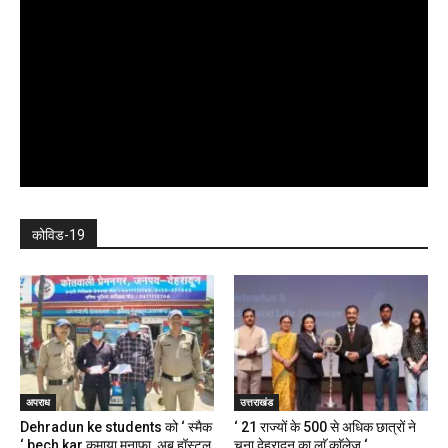
कोविड-19
अपराध
उत्तराखंड
Dehradun ke students को ‘ स्मैक
‘ 21 राज्यों के 500 से अधिक छात्रों ने
‘ bech kar कमाया मुनाफा, अब हॉस्टल,
चुना देहरादून का लाॅ काॅलेज ‘