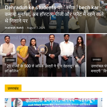
अपराध
Dehradun ke students को ‘ स्मैक ‘ bech kar
कमाया मुनाफा, अब हॉस्टल, पीजी और फ्लैट में रहने वाले
थे निशाने पर
Indresh Kohli
-
August 7, 2026
उत्तराखंड
उत्तराखंड
‘ 21 राज्यों के 500 से अधिक छात्रों ने चुना देहरादून का
उत्तरांचल प
लाॅ काॅलेज ‘
मनाएगी ‘ वि
उत्तराखंड