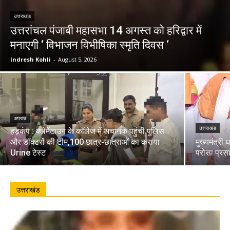
उत्तराखंड
उत्तरांचल पंजाबी महासभा 14 अगस्त को हरिद्वार में
मनाएगी ‘ विभाजन विभीषिका स्मृति दिवस ‘
Indresh Kohli
-
August 5, 2026
अपराध
उत्तराखंड
हड़कंप : क्लेमेंटाउन के कॉलेज में अचानक पहुंची पुलिस
और डॉक्टरों की टीम,100 छात्र-छात्राओं का कराया
मुख्यमंत्री 
Urine टेस्ट
परोसा प्रस
उत्तराखंड