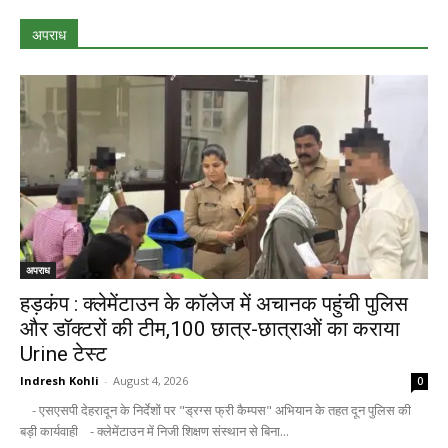
अपराध
अपराध
हड़कंप : क्लेमेंटाउन के कॉलेज में अचानक पहुंची पुलिस
और डॉक्टरों की टीम,100 छात्र-छात्राओं का कराया
Urine टेस्ट
Indresh Kohli
-
August 4, 2026
0
- एसएसपी देहरादून के निर्देशों पर "ड्रग्स फ्री कैम्पस" अभियान के तहत दून पुलिस की
बड़ी कार्यवाही - क्लेमेंटाउन में निजी शिक्षण संस्थान से बिना...