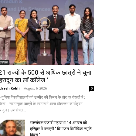
्तराखंड
 21 राज्यों के 500 से अधिक छात्रों ने चुना
ेहरादून का लाॅ काॅलेज ‘
dresh Kohli
-
August 6, 2026
0
ुनिया विश्वविद्यालयों को उम्मीद की किरण के तौर पर देखती है :
िता - नवागन्तुक छात्रों के स्वागत में आज दीक्षारम्भ कार्यक्रम
रादून। उत्तरांचल...
उत्तरांचल पंजाबी महासभा 14 अगस्त को
हरिद्वार में मनाएगी ‘ विभाजन विभीषिका स्मृति
दिवस ‘