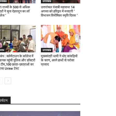
्तराखंड
उत्तराखंड
21 राज्यों के 500 से अधिक
उत्तरांचल पंजाबी महासभा 14
्रों ने चुना देहरादून का लाॅ
अगस्त को हरिद्वार में मनाएगी ‘
ॅलेज ‘
विभाजन विभीषिका स्मृति दिवस ‘
पराध
उत्तराखंड
कंप : क्लेमेंटाउन के कॉलेज में
मुख्यमंत्री धामी ने धोए कांवड़ियों
ानक पहुंची पुलिस और डॉक्टरों
के चरण, अपने हाथों से परोसा
 टीम,100 छात्र-छात्राओं का
प्रसाद
ाया Urine टेस्ट
पर्यटन