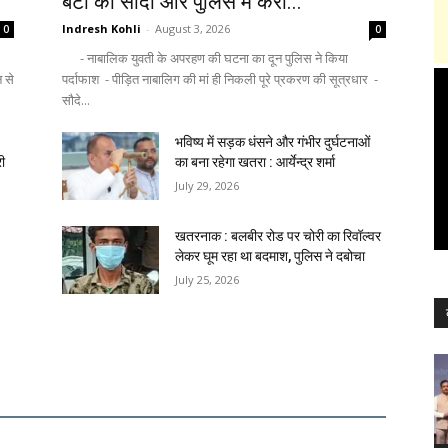
बेटी का सौदा और पुलिस में करा...
Indresh Kohli
-
August 3, 2026
0
0
- नाबालिक युवती के अपरहण की घटना का दून पुलिस ने किया
न से
पर्दाफाश - पीड़ित नाबालिग की मां ही निकली पूरे प्रकरण की सूत्रधार -
सौदे...
भविष्य में सड़क धंसने और गंभीर दुर्घटनाओं
री
का बना रहेगा खतरा : आर्येन्द्र शर्मा
July 29, 2026
खतरनाक : बलबीर रोड पर चोरी का रिवॉल्वर
लेकर घूम रहा था बदमाश, पुलिस ने दबोचा
July 25, 2026