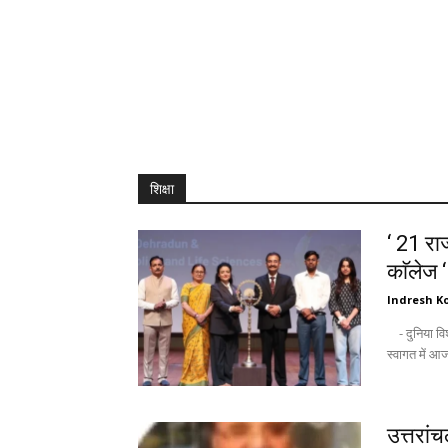
शिक्षा
‘ 21 राज
काॅलेज 
Indresh Ko
- दुनिया विश्वविद्यालयों को उम्मीद की किरण के तौर पर देखती है : अंकिता - नवागन्तुक छात्रों के
उत्तरां