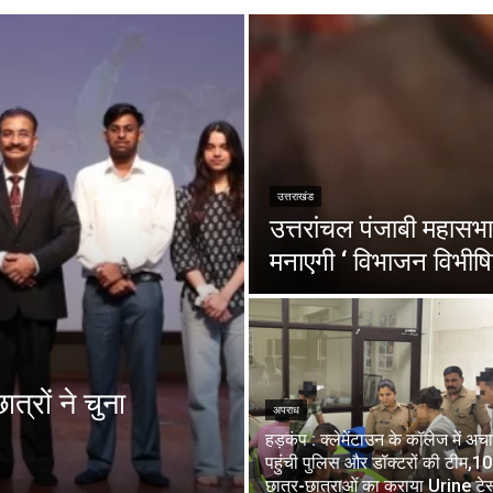
उत्तराखंड
उत्तरांचल पंजाबी महासभा 
मनाएगी ‘ विभाजन विभीषि
त्रों ने चुना
अपराध
हड़कंप : क्लेमेंटाउन के कॉलेज में अ
पहुंची पुलिस और डॉक्टरों की टीम,1
छात्र-छात्राओं का कराया Urine टेस