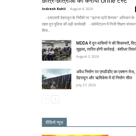
छात्र-छात्राओं का कराया Urine टेस्ट
Indresh Kohli
-
August 4, 2026
- एसएसपी देहरादून के निर्देशों पर "ड्रग्स फ्री कैम्पस" अभियान के
तहत दून पुलिस की बड़ी कार्यवाही - क्लेमेंटाउन में निजी शिक्षण संस्था
बिना...
MDDA में दून वासियों ने की शिकायतें, दिए
सुझाव, त्वरित होगी कार्रवाई : बंशीधर तिवा
August 3, 2026
अवैध निर्माण पर एमडीडीए का एक्शन तेज,
देहरादून और ऋषिकेश में दो निर्माण सील
July 27, 2026
वीडियो न्यूज़