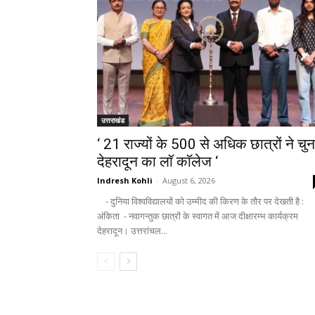
उत्तराखंड
‘ 21 राज्यों के 500 से अधिक छात्रों ने चुन
देहरादून का लाॅ काॅलेज ‘
Indresh Kohli
-
August 6, 2026
- दुनिया विश्वविद्यालयों को उम्मीद की किरण के तौर पर देखती है :
अंकिता - नवागन्तुक छात्रों के स्वागत में आज दीक्षारम्भ कार्यक्रम
देहरादून। उत्तरांचल...