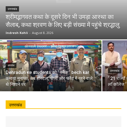
उत्तराखंड
श्रीमद्भागवत कथा के दूसरे दिन भी उमड़ा आस्था का
सैलाब, कथा श्रवण के लिए बड़ी संख्या में पहुंचे श्रद्धालु
Indresh Kohli
-
August 8, 2026
अपराध
उत्तराखंड
Dehradun ke students को ‘ स्मैक ‘ bech kar
कमाया मुनाफा, अब हॉस्टल, पीजी और फ्लैट में रहने वाले
‘ 21 राज्यो
थे निशाने पर
लाॅ काॅलेज 
उत्तराखंड