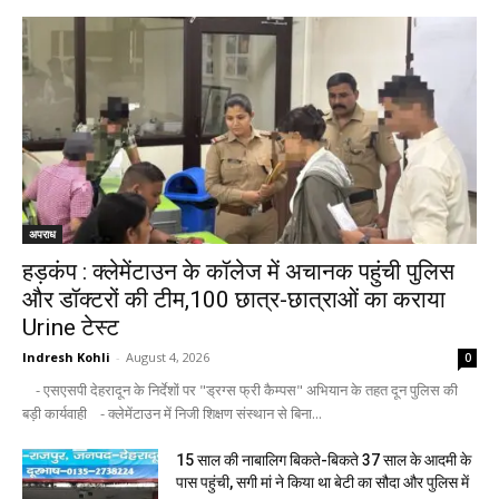
अपराध
हड़कंप : क्लेमेंटाउन के कॉलेज में अचानक पहुंची पुलिस
और डॉक्टरों की टीम,100 छात्र-छात्राओं का कराया
Urine टेस्ट
Indresh Kohli
-
August 4, 2026
0
- एसएसपी देहरादून के निर्देशों पर "ड्रग्स फ्री कैम्पस" अभियान के तहत दून पुलिस की
बड़ी कार्यवाही - क्लेमेंटाउन में निजी शिक्षण संस्थान से बिना...
15 साल की नाबालिग बिकते-बिकते 37 साल के आदमी के
पास पहुंची, सगी मां ने किया था बेटी का सौदा और पुलिस में