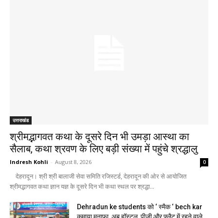
उत्तराखंड
श्रीमद्भागवत कथा के दूसरे दिन भी उमड़ा आस्था का
सैलाब, कथा श्रवण के लिए बड़ी संख्या में पहुंचे श्रद्धालु
Indresh Kohli
-
August 8, 2026
0
देहरादून। श्री श्री बालाजी सेवा समिति रजिस्टर्ड, देहरादून की ओर से आयोजित
श्रीमद्भागवत कथा ज्ञान यज्ञ के दूसरे दिन भी कथा स्थल पर श्रद्धा...
Dehradun ke students को ‘ स्मैक ‘ bech kar
कमाया मुनाफा, अब हॉस्टल, पीजी और फ्लैट में रहने वाले