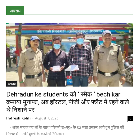
अपराध
अपराध
Dehradun ke students को ‘ स्मैक ‘ bech kar
कमाया मुनाफा, अब हॉस्टल, पीजी और फ्लैट में रहने वाले
थे निशाने पर
Indresh Kohli
-
August 7, 2026
0
- अवैध मादक पदार्थों के साथ पश्चिमी उ०प्र० के 02 नशा तस्कर आये दून पुलिस की
गिरफ्त में - अभियुक्तों के कब्जे से 20 लाख...