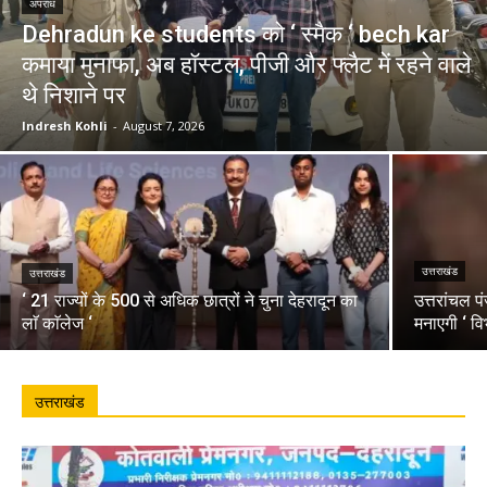
अपराध
Dehradun ke students को ‘ स्मैक ‘ bech kar
कमाया मुनाफा, अब हॉस्टल, पीजी और फ्लैट में रहने वाले
थे निशाने पर
Indresh Kohli
-
August 7, 2026
उत्तराखंड
उत्तराखंड
‘ 21 राज्यों के 500 से अधिक छात्रों ने चुना देहरादून का
उत्तरांचल प
लाॅ काॅलेज ‘
मनाएगी ‘ वि
उत्तराखंड