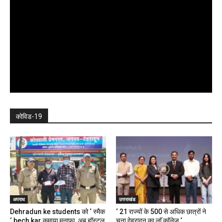
कोविड-19
अपराध
उत्तराखंड
Dehradun ke students को ‘ स्मैक
‘ 21 राज्यों के 500 से अधिक छात्रों ने
‘ bech kar कमाया मुनाफा, अब हॉस्टल,
चुना देहरादून का लाॅ काॅलेज ‘