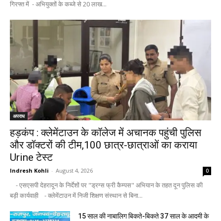
गिरफ्त में - अभियुक्तों के कब्जे से 20 लाख...
अपराध
हड़कंप : क्लेमेंटाउन के कॉलेज में अचानक पहुंची पुलिस
और डॉक्टरों की टीम,100 छात्र-छात्राओं का कराया
Urine टेस्ट
Indresh Kohli
-
August 4, 2026
0
- एसएसपी देहरादून के निर्देशों पर "ड्रग्स फ्री कैम्पस" अभियान के तहत दून पुलिस की
बड़ी कार्यवाही - क्लेमेंटाउन में निजी शिक्षण संस्थान से बिना...
15 साल की नाबालिग बिकते-बिकते 37 साल के आदमी के