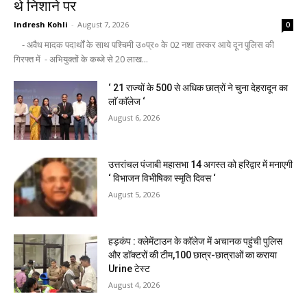
थे निशाने पर
Indresh Kohli
-
August 7, 2026
0
- अवैध मादक पदार्थों के साथ पश्चिमी उ०प्र० के 02 नशा तस्कर आये दून पुलिस की
गिरफ्त में - अभियुक्तों के कब्जे से 20 लाख...
‘ 21 राज्यों के 500 से अधिक छात्रों ने चुना देहरादून का
लाॅ काॅलेज ‘
August 6, 2026
उत्तरांचल पंजाबी महासभा 14 अगस्त को हरिद्वार में मनाएगी
‘ विभाजन विभीषिका स्मृति दिवस ‘
August 5, 2026
हड़कंप : क्लेमेंटाउन के कॉलेज में अचानक पहुंची पुलिस
और डॉक्टरों की टीम,100 छात्र-छात्राओं का कराया
Urine टेस्ट
August 4, 2026