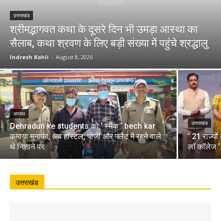
उत्तराखंड
श्रीमद्भागवत कथा के दूसरे दिन भी उमड़ा आस्था का
सैलाब, कथा श्रवण के लिए बड़ी संख्या में पहुंचे श्रद्धालु
Indresh Kohli
-
August 8, 2026
अपराध
उत्तराखंड
Dehradun ke students को ‘ स्मैक ‘ bech kar
कमाया मुनाफा, अब हॉस्टल, पीजी और फ्लैट में रहने वाले
‘ 21 राज्यो
थे निशाने पर
लाॅ काॅलेज 
उत्तराखंड