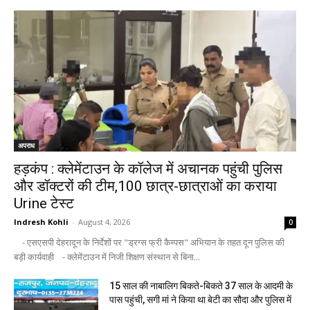
अपराध
हड़कंप : क्लेमेंटाउन के कॉलेज में अचानक पहुंची पुलिस
और डॉक्टरों की टीम,100 छात्र-छात्राओं का कराया
Urine टेस्ट
Indresh Kohli
-
August 4, 2026
0
- एसएसपी देहरादून के निर्देशों पर "ड्रग्स फ्री कैम्पस" अभियान के तहत दून पुलिस की
बड़ी कार्यवाही - क्लेमेंटाउन में निजी शिक्षण संस्थान से बिना...
15 साल की नाबालिग बिकते-बिकते 37 साल के आदमी के
पास पहुंची, सगी मां ने किया था बेटी का सौदा और पुलिस में