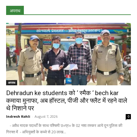
अपराध
अपराध
Dehradun ke students को ‘ स्मैक ‘ bech kar
कमाया मुनाफा, अब हॉस्टल, पीजी और फ्लैट में रहने वाले
थे निशाने पर
Indresh Kohli
-
August 7, 2026
0
- अवैध मादक पदार्थों के साथ पश्चिमी उ०प्र० के 02 नशा तस्कर आये दून पुलिस की
गिरफ्त में - अभियुक्तों के कब्जे से 20 लाख...