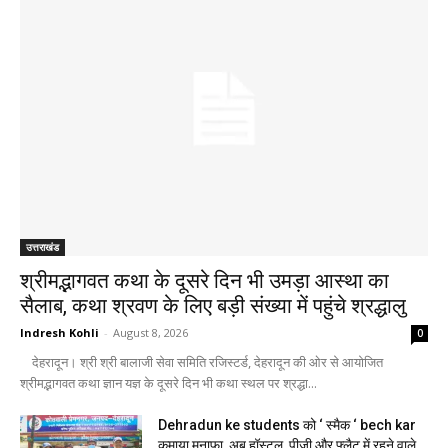
उत्तराखंड
श्रीमद्भागवत कथा के दूसरे दिन भी उमड़ा आस्था का
सैलाब, कथा श्रवण के लिए बड़ी संख्या में पहुंचे श्रद्धालु
Indresh Kohli
-
August 8, 2026
0
देहरादून। श्री श्री बालाजी सेवा समिति रजिस्टर्ड, देहरादून की ओर से आयोजित
श्रीमद्भागवत कथा ज्ञान यज्ञ के दूसरे दिन भी कथा स्थल पर श्रद्धा...
Dehradun ke students को ‘ स्मैक ‘ bech kar
कमाया मुनाफा, अब हॉस्टल, पीजी और फ्लैट में रहने वाले